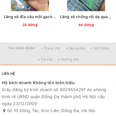
Lăng xê đĩa câu mồi gạch ( Xốp trắng ) Ko vỏ
Lăng xê chống rối dạ quang 2 lưỡi
25.000₫
40.000₫
Tìm kiếm nhiều:
• Trang chủ
• Sản phẩm
• Giới thiệu
• Tin tức
• Hướng dẫn
LIÊN HỆ
Hộ kinh doanh Không tên biển hiệu
Giấy đăng ký kinh doanh số 8029554291 do phòng
kinh tế UBND quận Đống Đa thành phố Hà Nội cấp
ngày 23/12/2009
Số 10 Đông Tác, Kim Liên, Đống Đa, Hà Nội