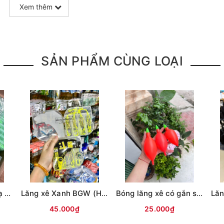
Xem thêm
SẢN PHẨM CÙNG LOẠI
Lăng xê chống rối dạ quang 2 lưỡi
Lăng xê Xanh BGW (Hộp 4 quả)
Bóng lăng xê có gắn sẵn đèn tiêu
45.000₫
25.000₫