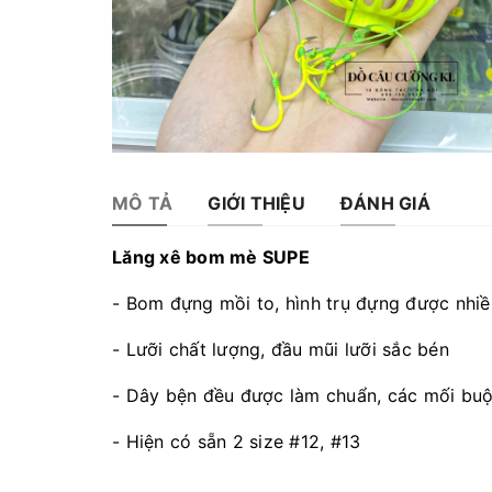
MÔ TẢ
GIỚI THIỆU
ĐÁNH GIÁ
Lăng xê bom mè SUPE
- Bom đựng mồi to, hình trụ đựng được nhi
- Lưỡi chất lượng, đầu mũi lưỡi sắc bén
- Dây bện đều được làm chuẩn, các mối bu
- Hiện có sẵn 2 size #12, #13