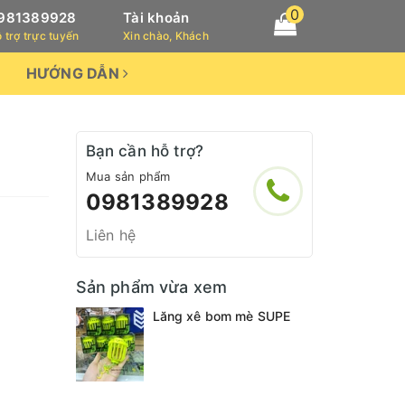
0
981389928
Tài khoản
 trợ trực tuyến
Xin chào, Khách
HƯỚNG DẪN
Bạn cần hỗ trợ?
Mua sản phẩm
0981389928
Liên hệ
Sản phẩm vừa xem
Lăng xê bom mè SUPE