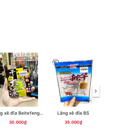
Lăng xê đĩa Beitefeng ( LIE YU)
Lăng xê đĩa BS
30.000₫
35.000₫
30.0