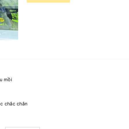
ều mồi
ộc chắc chắn