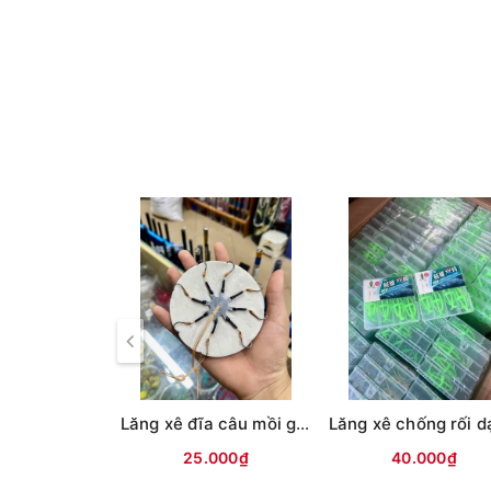
Lăng xê đĩa câu mồi gạch ( Xốp trắng ) Ko vỏ
25.000₫
40.000₫