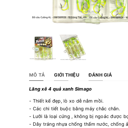
MÔ TẢ
GIỚI THIỆU
ĐÁNH GIÁ
Lăng xê 4 quả xanh Simago
- Thiết kế đẹp, lò xo dễ nắm mồi.
- Các chi tiết buộc bằng máy chắc chắn.
- Lưỡi là loại cứng , không bị ngoác được b
- Dây tráng nhựa chống thấm nước, chống ả