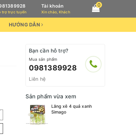
0
981389928
Tài khoản
 trợ trực tuyến
Xin chào, Khách
HƯỚNG DẪN
Bạn cần hỗ trợ?
Mua sản phẩm
0981389928
Liên hệ
Sản phẩm vừa xem
Lăng xê 4 quả xanh
Simago