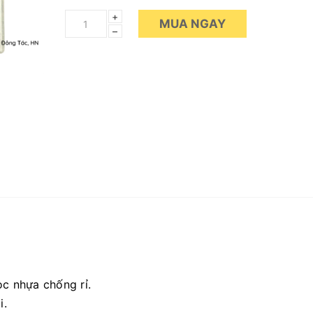
+
MUA NGAY
–
ọc nhựa chống rỉ.
i.