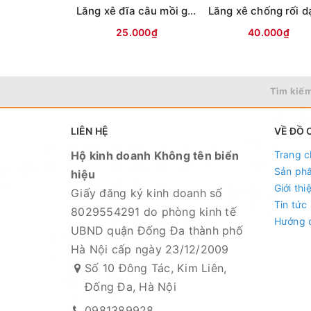
Lăng xê đĩa câu mồi gạch ( Xốp trắng ) Ko vỏ
25.000₫
40.000₫
Tìm kiếm
LIÊN HỆ
VỀ ĐỒ 
Hộ kinh doanh Không tên biển
Trang c
Sản ph
hiệu
Giới thi
Giấy đăng ký kinh doanh số
Tin tức
8029554291 do phòng kinh tế
Hướng 
UBND quận Đống Đa thành phố
Hà Nội cấp ngày 23/12/2009
Số 10 Đông Tác, Kim Liên,
Đống Đa, Hà Nội
0981389928