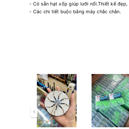
- Có sẵn hạt xốp giúp lưỡi nổi.Thiết kế đẹp,
- Các chi tiết buộc bằng máy chắc chắn.
- Lưỡi là loại cứng , không bị ngoác được b
- Dây tráng nhựa chống thấm nước, chống ả
- Có sẵn hạt xốp giúp lưỡi nổi.