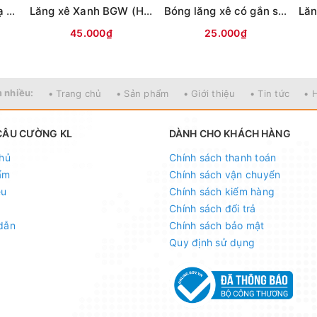
Lăng xê chống rối dạ quang 2 lưỡi
Lăng xê Xanh BGW (Hộp 4 quả)
Bóng lăng xê có gắn sẵn đèn tiêu
45.000₫
25.000₫
 nhiều:
• Trang chủ
• Sản phẩm
• Giới thiệu
• Tin tức
• 
CÂU CƯỜNG KL
DÀNH CHO KHÁCH HÀNG
hủ
Chính sách thanh toán
ẩm
Chính sách vận chuyển
ệu
Chính sách kiểm hàng
Chính sách đổi trả
dẫn
Chính sách bảo mật
Quy định sử dụng