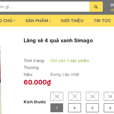
0
Hỗ
G CHỦ
SẢN PHẨM
GIỚI THIỆU
TIN TỨC
Lăng xê 4 quả xanh Simago
Tình trạng:
Chỉ còn 1 sản phẩm
Thương
hiệu:
Đang cập nhật
60.000₫
10
11
12
13
Kích thước
7
8
9
6