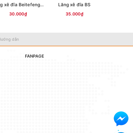
Lăng xê đĩa Beitefeng ( LIE YU)
Lăng xê đĩa BS
30.000₫
35.000₫
30.0
Hướng dẫn
FANPAGE