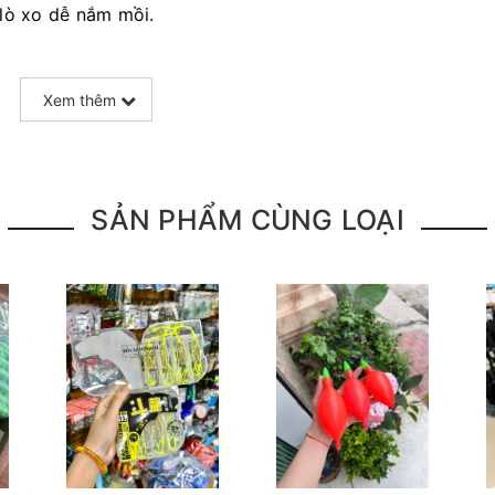
 lò xo dễ nắm mồi.
ọc nhựa chống rỉ.
Xem thêm
i.
SẢN PHẨM CÙNG LOẠI