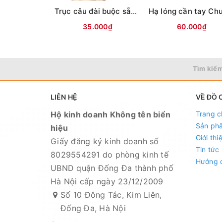
Trục câu đài buộc sẵn Jobon (vỏ đỏ/xanh)
35.000₫
60.000₫
Tìm kiếm
LIÊN HỆ
VỀ ĐỒ 
Hộ kinh doanh Không tên biển
Trang c
Sản ph
hiệu
Giới thi
Giấy đăng ký kinh doanh số
Tin tức
8029554291 do phòng kinh tế
Hướng 
UBND quận Đống Đa thành phố
Mọi thắc mắc liên hệ SĐT : 098.138.9928
Hà Nội cấp ngày 23/12/2009
đáp.
Số 10 Đông Tác, Kim Liên,
Đống Đa, Hà Nội
CAM KẾT CỦA CỬA HÀNG CHÚNG TÔI