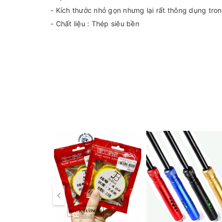
- Kích thước nhỏ gọn nhưng lại rất thông dụng tro
- Chất liệu : Thép siêu bền
- Dài 11.3mm, Đường kính 10mm
- Màu sắc : Vàng cam