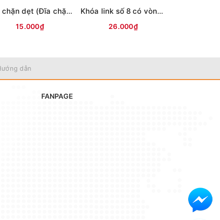
Bát chặn dẹt (Đĩa chặn)
Khóa link số 8 có vòng bi QL
15.000₫
26.000₫
23.0
Hướng dẫn
FANPAGE
ợc giải