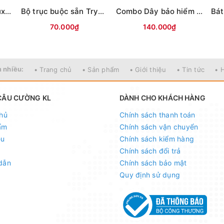
Hạ lóng cần tay Chuxian
Bộ trục buộc sẵn Try&V hộp xanh 2c
Combo Dây bảo hiểm tự động MTQ 20m gắn thùng + ghế
70.000₫
140.000₫
 nhiều:
• Trang chủ
• Sản phẩm
• Giới thiệu
• Tin tức
• 
CÂU CƯỜNG KL
DÀNH CHO KHÁCH HÀNG
hủ
Chính sách thanh toán
ẩm
Chính sách vận chuyển
ệu
Chính sách kiểm hàng
Chính sách đổi trả
dẫn
Chính sách bảo mật
Quy định sử dụng
 - 098.902.9066 - 090.565.6668 - 091.258.3939
để đư