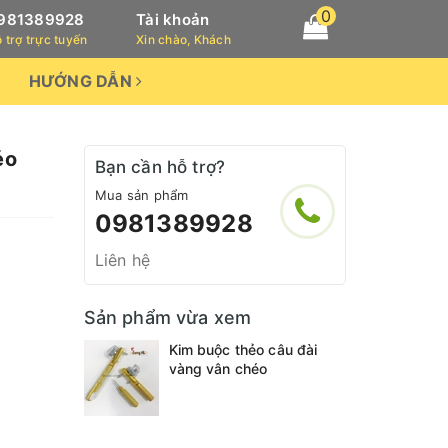
0
981389928
Tài khoản
 trợ trực tuyến
Xin chào, Khách
HƯỚNG DẪN
éo
Bạn cần hỗ trợ?
Mua sản phẩm
0981389928
Liên hệ
Sản phẩm vừa xem
Kim buộc thẻo câu đài
vàng vân chéo