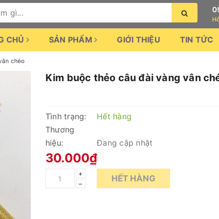
0
Hỗ
G CHỦ
SẢN PHẨM
GIỚI THIỆU
TIN TỨC
 vân chéo
Kim buộc thẻo câu đài vàng vân ch
Tình trạng:
Hết hàng
Thương
hiệu:
Đang cập nhật
30.000₫
+
HẾT HÀNG
–