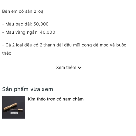
Bên em có sẵn 2 loại
- Màu bạc dài: 50,000
- Màu vàng ngắn: 40,000
- Cả 2 loại đều có 2 thanh dài đầu mũi cong dễ móc và buộc
thẻo
- Kim có thể vặn ra để làm dài tay cầm, dễ buộc hơn, cũng như
Xem thêm
có nắp vặn bảo vệ đầu mũi khỏi bị móc vào các vật dụng khác
- Đuôi kim có nam châm có thể dễ dàng hút lưỡi đơn
Sản phẩm vừa xem
Kim thẻo trơn có nam châm