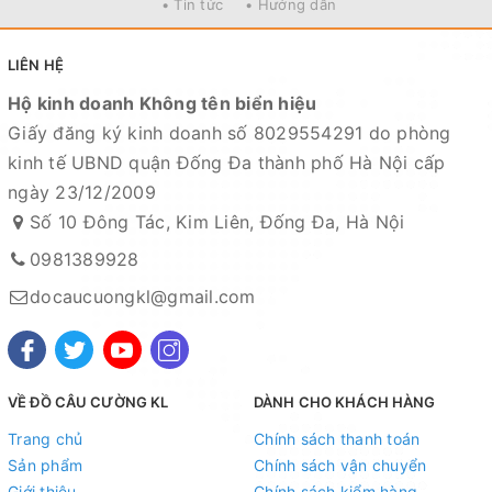
• Tin tức
• Hướng dẫn
Ảnh sản phẩm là cửa hàng 100% tự tay chụp nên mọi thông tin
và ảnh đều phù hợp với sản phẩm thực tế
LIÊN HỆ
Nếu sản phẩm bị lỗi hoặc xảy ra sự cố trong quá trình vận
Hộ kinh doanh Không tên biển hiệu
chuyển, sử dụng. Chúng tôi sẽ hỗ trợ ngay cho quý khách hàng
Giấy đăng ký kinh doanh số 8029554291 do phòng
và sẽ chịu trách nhiệm hoàn toàn để phục vụ khách hàng tốt
kinh tế UBND quận Đống Đa thành phố Hà Nội cấp
nhất
ngày 23/12/2009
Fanpage :
Đồ câu Cường KL
Số 10 Đông Tác, Kim Liên, Đống Đa, Hà Nội
Facebook:
Nguyễn An
hoặc
Cường KL Đồ câu
0981389928
Kênh Thương mại điện tử
docaucuongkl@gmail.com
- Shopee:
https://shopee.vn/docaucuongkl
- Sendo:
https://www.sendo.vn/shop/do-cau-cuong-kl
- Lazada:
https://www.lazada.vn/shop/do-cau-cuong-kl
"
VỀ ĐỒ CÂU CƯỜNG KL
DÀNH CHO KHÁCH HÀNG
- Zalo OA:
https://zalo.me/4190676579548541614
Trang chủ
Chính sách thanh toán
Sản phẩm
Chính sách vận chuyển
Địa chỉ cửa hàng : Số 10 Đông Tác, Kim Liên, Đống Đa, Hà Nội
Giới thiệu
Chính sách kiểm hàng