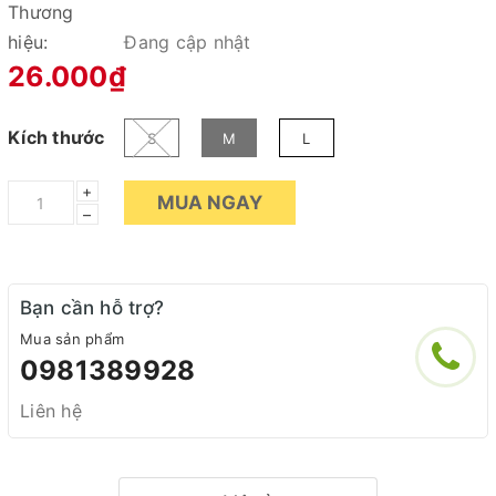
Thương
hiệu:
Đang cập nhật
26.000₫
Kích thước
S
M
L
+
MUA NGAY
–
Bạn cần hỗ trợ?
Mua sản phẩm
0981389928
Liên hệ