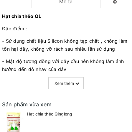
Mô tả
Hạt chia thẻo QL
Đặc điểm :
- Sử dụng chất liệu Silicon không tạp chất , không làm
tổn hại dây, không vỡ rách sau nhiêu lần sử dụng
- Mật độ tương đồng với dây cầu nên không làm ảnh
hưởng đến độ nhạy của dây
- Hiệu quả chia thẻo cực tốt
Xem thêm
Kích thước :
Sản phẩm vừa xem
- Size S : Dài 6.2mm - Size dây phù hợp 0.4 - 1.5
Hạt chia thẻo Qinglong
- Size M : Dài 8.4mm - Size dây phù hợp 1.2 - 2.5
- Size L : Dài 10.6mm - Size dây phù hợp 2.5 - 5.0