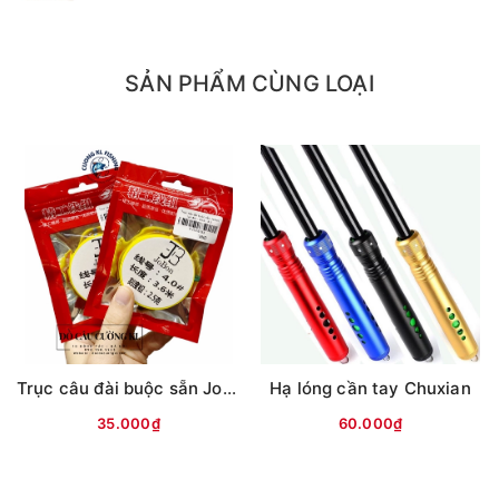
SẢN PHẨM CÙNG LOẠI
Trục câu đài buộc sẵn Jobon (vỏ đỏ/xanh)
Hạ lóng cần tay Chuxian
35.000₫
60.000₫