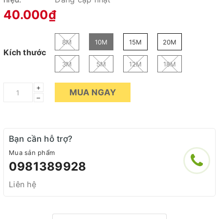
40.000₫
8M
10M
15M
20M
Kích thước
3M
5M
12M
18M
+
MUA NGAY
–
Bạn cần hỗ trợ?
Mua sản phẩm
0981389928
Liên hệ