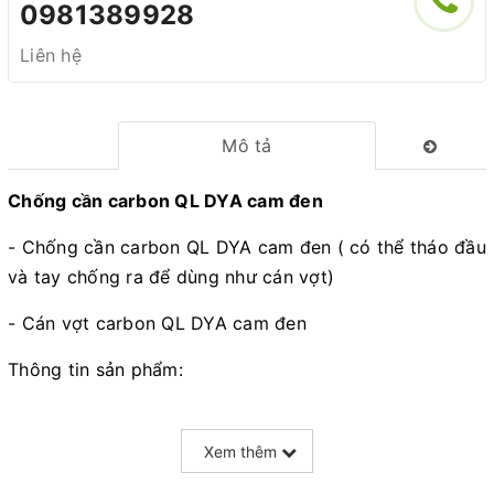
0981389928
Liên hệ
Mô tả
Chống cần carbon QL DYA cam đen
- Chống cần carbon QL DYA cam đen ( có thể tháo đầu
và tay chống ra để dùng như cán vợt)
- Cán vợt carbon QL DYA cam đen
Thông tin sản phẩm:
- Chống cần carbon siêu nhẹ siêu cứng, chịu tải lên
đến 75kg ( chỉ hơi cong nhẹ)
Xem thêm
- Thân chống cần sử dụng carbon nhiều lớp, tăng