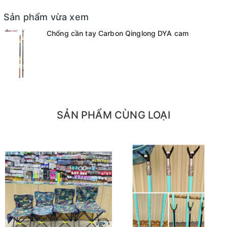
cường khả năng chịu lực
Sản phẩm vừa xem
- Kết hợp phụ kiện định vị hợp kim độ cứng cao, dễ
Chống cần tay Carbon Qinglong DYA cam
dàng thao tác kéo ra thu vào, định vị 3 đốt, khóa chắc
chắn
Độ dài:
- 2m1 - số đốt: 2 - chiều dài thu gọn: 110cm - chiều dài
SẢN PHẨM CÙNG LOẠI
kéo ra: 190cm - trọng lượng: 180gram
- 2m4 - số đốt: 3 - chiều dài thu gọn: 126cm - chiều
dài kéo ra: 190cm - trọng lượng: 245gram
- 2m7 - số đốt: 3 - chiều dài thu gọn: 116cm - chiều dài
kéo ra: 276cm - trọng lượng: 262gram