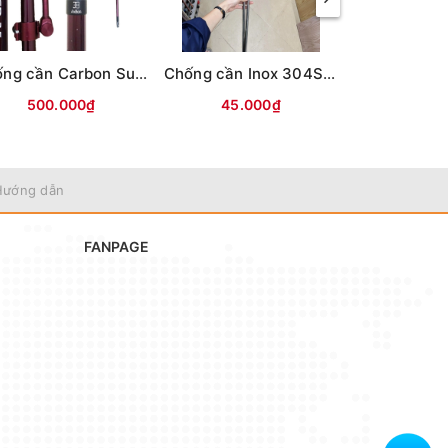
Chống cần Carbon Surf Leader
Chống cần Inox 304S thân to(Đầu Inox)
500.000₫
45.000₫
150.
Hướng dẫn
FANPAGE