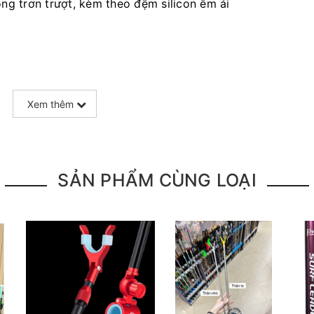
g trơn trượt, kèm theo đệm silicon êm ái
Xem thêm
rbon cao, tải trọng khoẻ hơn
SẢN PHẨM CÙNG LOẠI