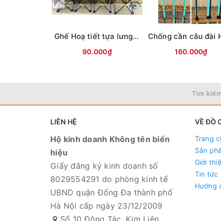
Ghế Hoạ tiết tựa lưng (có chỗ cắm chống cần)
90.000₫
160.000₫
Tìm kiếm
LIÊN HỆ
VỀ ĐỒ 
Hộ kinh doanh Không tên biển
Trang c
Sản ph
hiệu
Giới thi
Giấy đăng ký kinh doanh số
Tin tức
8029554291 do phòng kinh tế
Hướng 
UBND quận Đống Đa thành phố
Hà Nội cấp ngày 23/12/2009
Số 10 Đông Tác, Kim Liên,