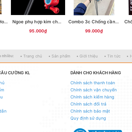
Chống cần câu đài Hoa Hồng
Ngoe phụ hợp kim chống cần câu đài
Combo 3c Chống cần Inox 304 Super đầu nhựa - Thân nhỏ - Dài
95.000₫
99.000₫
 nhiều:
• Trang chủ
• Sản phẩm
• Giới thiệu
• Tin tức
• 
CÂU CƯỜNG KL
DÀNH CHO KHÁCH HÀNG
hủ
Chính sách thanh toán
ẩm
Chính sách vận chuyển
ệu
Chính sách kiểm hàng
Chính sách đổi trả
dẫn
Chính sách bảo mật
Quy định sử dụng