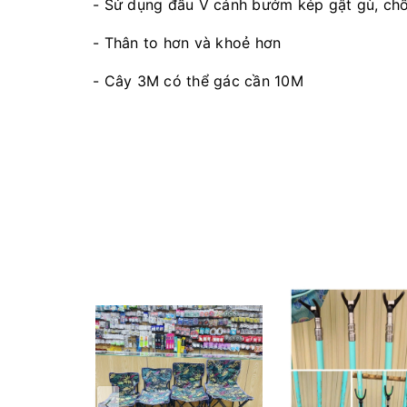
- Sử dụng đầu V cánh bướm kép gật gù, chốn
- Thân to hơn và khoẻ hơn
- Cây 3M có thể gác cần 10M
- Màu sắc : Xám xanh
- Ngoe & đầu V tháo lắp dễ dàng
- Trọng lượng bản thân nhẹ với chất liệu ca