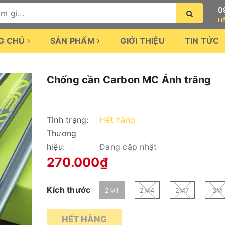
0
Hỗ
G CHỦ
SẢN PHẨM
GIỚI THIỆU
TIN TỨC
Chống cần Carbon MC Ánh trăng
Tình trạng:
Hết hàng
Thương
hiệu:
Đang cập nhật
270.000₫
Kích thước
2M1
2M4
2M7
3M
HẾT HÀNG