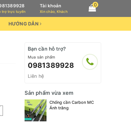
0
981389928
Tài khoản
 trợ trực tuyến
Xin chào, Khách
HƯỚNG DẪN
Bạn cần hỗ trợ?
Mua sản phẩm
0981389928
Liên hệ
Sản phẩm vừa xem
Chống cần Carbon MC
Ánh trăng