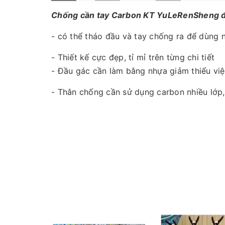
Chống cần tay Carbon KT YuLeRenSheng 
- có thể tháo đầu và tay chống ra để dùng 
- Thiết kế cực đẹp, tỉ mỉ trên từng chi tiết
- Đầu gác cần làm bằng nhựa giảm thiểu việ
- Thân chống cần sử dụng carbon nhiều lớp,
- 2m1 - chiều dài thu gọn: 110cm
- 2m4 - chiều dài thu gọn: 126cm
- 2m7 - chiều dài thu gọn: 116cm