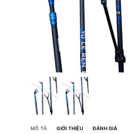
MÔ TẢ
GIỚI THIỆU
ĐÁNH GIÁ