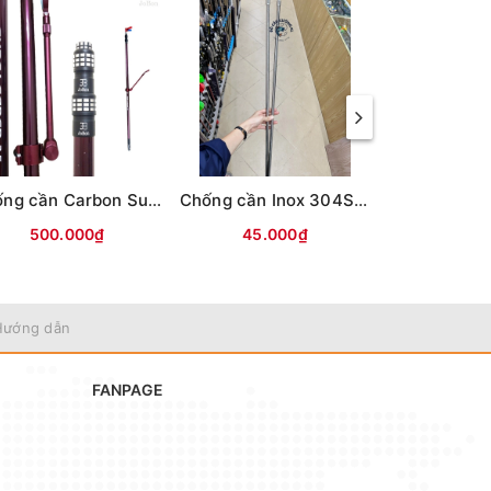
Chống cần Carbon Surf Leader
Chống cần Inox 304S thân to(Đầu Inox)
500.000₫
45.000₫
270.
Hướng dẫn
FANPAGE