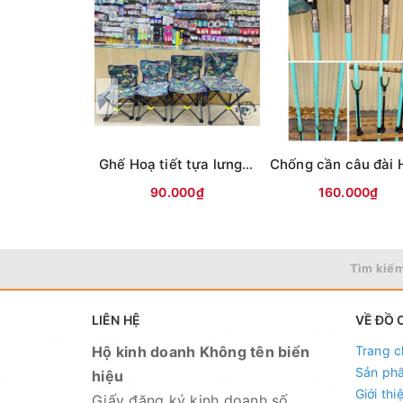
Ghế Hoạ tiết tựa lưng (có chỗ cắm chống cần)
90.000₫
160.000₫
Tìm kiếm
LIÊN HỆ
VỀ ĐỒ 
Hộ kinh doanh Không tên biển
Trang c
Sản ph
hiệu
Giới thi
Giấy đăng ký kinh doanh số