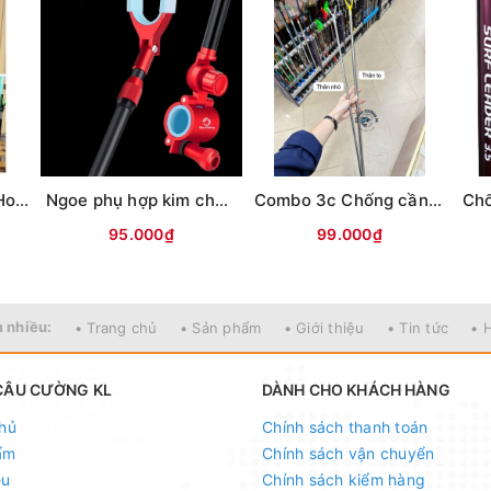
Chống cần câu đài Hoa Hồng
Ngoe phụ hợp kim chống cần câu đài
Combo 3c Chống cần Inox 304 Super đầu nhựa - Thân nhỏ - Dài
95.000₫
99.000₫
 nhiều:
• Trang chủ
• Sản phẩm
• Giới thiệu
• Tin tức
• 
CÂU CƯỜNG KL
DÀNH CHO KHÁCH HÀNG
hủ
Chính sách thanh toán
ẩm
Chính sách vận chuyển
ệu
Chính sách kiểm hàng