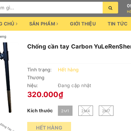
0
Hỗ
G CHỦ
SẢN PHẨM
GIỚI THIỆU
TIN TỨC
heng
Chống cần tay Carbon YuLeRenSh
Tình trạng:
Hết hàng
Thương
hiệu:
Đang cập nhật
320.000₫
Kích thước
2M1
2M4
2M7
HẾT HÀNG