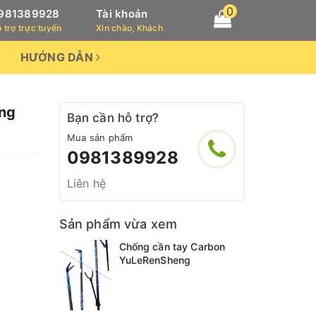
0
981389928
Tài khoản
 trợ trực tuyến
Xin chào, Khách
HƯỚNG DẪN
eng
Bạn cần hỗ trợ?
Mua sản phẩm
0981389928
Liên hệ
Sản phẩm vừa xem
Chống cần tay Carbon
YuLeRenSheng