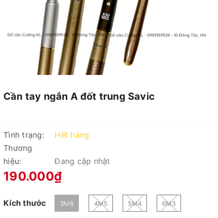
Cần tay ngắn A đốt trung Savic
Tình trạng:
Hết hàng
Thương
hiệu:
Đang cập nhật
190.000₫
Kích thước
3M6
4M5
5M4
6M3