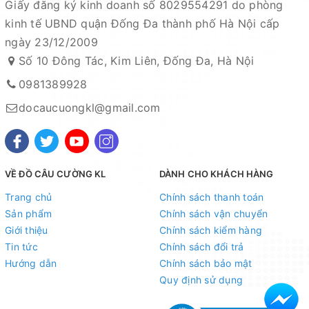
Giấy đăng ký kinh doanh số 8029554291 do phòng
kinh tế UBND quận Đống Đa thành phố Hà Nội cấp
- Shopee:
https://shopee.vn/docaucuongkl
ngày 23/12/2009
- Sendo:
https://www.sendo.vn/shop/do-cau-cuong-kl
Số 10 Đông Tác, Kim Liên, Đống Đa, Hà Nội
- Lazada:
https://www.lazada.vn/shop/do-cau-cuong-
kl
"
0981389928
- Zalo OA:
https://zalo.me/4190676579548541614
docaucuongkl@gmail.com
Địa chỉ cửa hàng : Số 10 Đông Tác, Kim Liên, Đống Đa,
Hà Nội
VỀ ĐỒ CÂU CƯỜNG KL
DÀNH CHO KHÁCH HÀNG
Xem bản đồ chỉ dẫn đường đi
Trang chủ
Chính sách thanh toán
Chuyên sỉ lẻ toàn quốc - Giao hàng toàn quốc - Nhận
Sản phẩm
Chính sách vận chuyển
ship COD ( nhận hàng thanh toán )
Giới thiệu
Chính sách kiểm hàng
Tin tức
Chính sách đổi trả
Hướng dẫn
Chính sách bảo mật
Quy định sử dụng