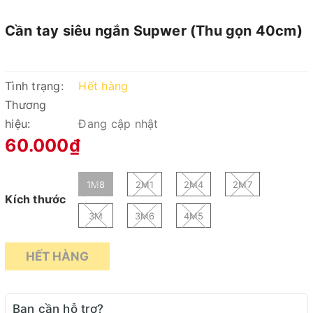
Cần tay siêu ngắn Supwer (Thu gọn 40cm)
Tình trạng:
Hết hàng
Thương
hiệu:
Đang cập nhật
60.000₫
1M8
2M1
2M4
2M7
Kích thước
3M
3M6
4M5
HẾT HÀNG
Bạn cần hỗ trợ?