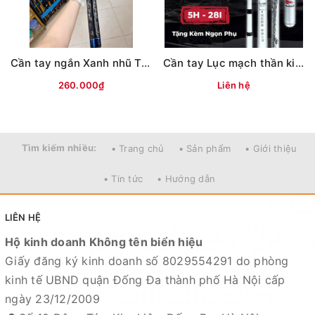
Cần tay ngắn Xanh nhũ Tím, Đen( KPZD)
Cần tay Lục mạch thần kiếm (Bạc) 3TT
260.000₫
Liên hệ
Tìm kiếm nhiều:
• Trang chủ
• Sản phẩm
• Giới thiệu
• Tin tức
• Hướng dẫn
LIÊN HỆ
Hộ kinh doanh Không tên biển hiệu
Giấy đăng ký kinh doanh số 8029554291 do phòng
kinh tế UBND quận Đống Đa thành phố Hà Nội cấp
ngày 23/12/2009