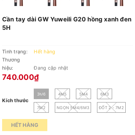
Cần tay dài GW Yuweili G20 hồng xanh đen
5H
Tình trạng:
Hết hàng
Thương
hiệu:
Đang cập nhật
740.000₫
3M6
4M5
5M4
6M3
Kích thước
7M2
NGỌN 5M4/6M3
ĐỐT 2 - 7M2
HẾT HÀNG