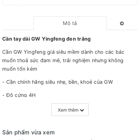
Mô tả
Cần tay dài GW Yingfeng đen trắng
Cần GW Yingfeng giá siêu mềm dành cho các bác
muốn thoả sức đam mê, trải nghiệm nhưng không
muốn tốn kém
- Cần chính hãng siêu nhẹ, bền, khoẻ của GW
- Độ cứng 4H
- Carbon nổi 98%
Xem thêm
- Chiều dài thu gọn: 108cm
Sản phẩm vừa xem
- Trọng lượng: 130gram