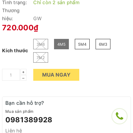
Tình trạng:
Chỉ còn 2 sản phẩm
Thương
hiệu:
GW
720.000₫
3M6
4M5
5M4
6M3
Kích thước
7M2
+
MUA NGAY
–
Bạn cần hỗ trợ?
Mua sản phẩm
0981389928
Liên hệ