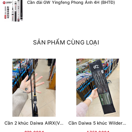
Cần đài GW Yingfeng Phong Ảnh 4H (BHTĐ)
- Độ dài 4m5
SẢN PHẨM CÙNG LOẠI
Cần 2 khúc Daiwa AIRX(Vân chéo nâu)
Cần Daiwa 5 khúc Wilderness X 23(WD)