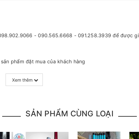
 098.902.9066 - 090.565.6668 - 091.258.3939
để được gi
à sản phẩm đặt mua của khách hàng
 nên mọi thông tin và ảnh đều phù hợp với sản phẩm thự
 quá trình vận chuyển, sử dụng. Chúng tôi sẽ hỗ trợ nga
Xem thêm
 toàn để phục vụ khách hàng tốt nhất
câu
SẢN PHẨM CÙNG LOẠI