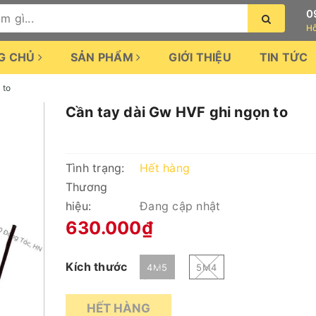
0
Hỗ
G CHỦ
SẢN PHẨM
GIỚI THIỆU
TIN TỨC
 to
Cần tay dài Gw HVF ghi ngọn to
Tình trạng:
Hết hàng
Thương
hiệu:
Đang cập nhật
630.000₫
Kích thước
4M5
5M4
HẾT HÀNG