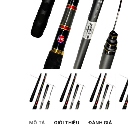
MÔ TẢ
GIỚI THIỆU
ĐÁNH GIÁ