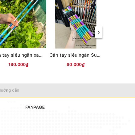
Cần tay siêu ngắn xanh trắng KILL,YUZUN(thu 45cm)
Cần tay siêu ngắn Supwer (Thu gọn 40cm)
190.000₫
60.000₫
180.
Hướng dẫn
FANPAGE