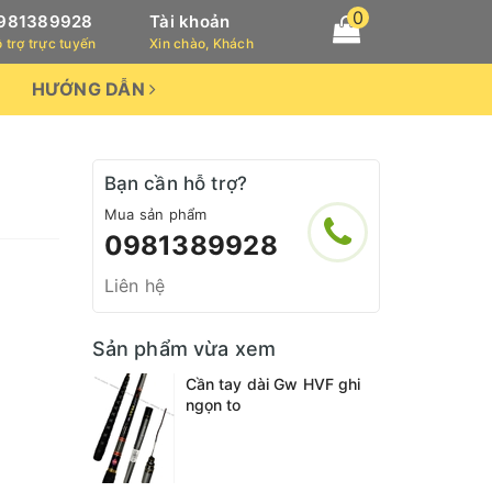
0
981389928
Tài khoản
 trợ trực tuyến
Xin chào, Khách
HƯỚNG DẪN
Bạn cần hỗ trợ?
Mua sản phẩm
0981389928
Liên hệ
Sản phẩm vừa xem
Cần tay dài Gw HVF ghi
ngọn to