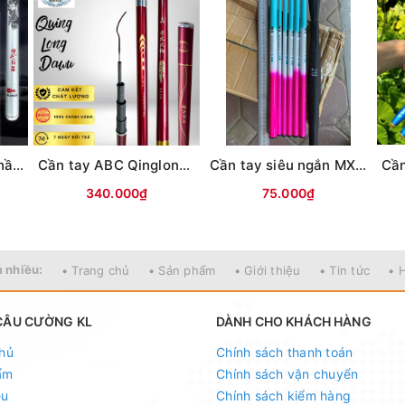
u-cuong-kl
au-cuong-kl
"
541614
Cần tay Lục mạch thần kiếm (Bạc) 3TT
Cần tay ABC Qinglong Dawu 5H (Đỏ)
Cần tay siêu ngắn MX Xanh hồng (Thu gọn 40cm)
340.000₫
75.000₫
 nhiều:
• Trang chủ
• Sản phẩm
• Giới thiệu
• Tin tức
• 
CÂU CƯỜNG KL
DÀNH CHO KHÁCH HÀNG
hủ
Chính sách thanh toán
ẩm
Chính sách vận chuyển
ệu
Chính sách kiểm hàng