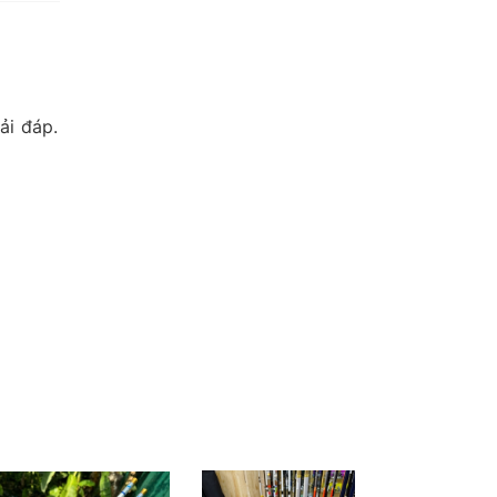
ải đáp.
c tế
y cho