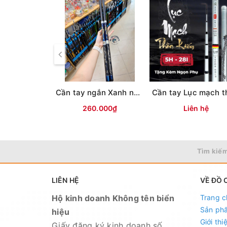
- Sendo:
https://www.sendo.vn/shop/do-ca
- Lazada:
https://www.lazada.vn/shop/do-c
- Zalo OA:
https://zalo.me/4190676579548
Cần tay ngắn Xanh nhũ Tím, Đen( KPZD)
260.000₫
Liên hệ
Tìm kiếm
LIÊN HỆ
VỀ ĐỒ 
Hộ kinh doanh Không tên biển
Trang c
Sản ph
hiệu
Giới thi
Giấy đăng ký kinh doanh số