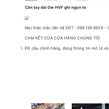
Cần tay dài Gw HVF ghi ngọn to
Mọi thắc mắc liên hệ SĐT : 098.138.9928 -
CAM KẾT CỦA CỬA HÀNG CHÚNG TÔI
Đồ câu chính hãng, đúng thông tin mô tả v
Ảnh sản phẩm là cửa hàng 100% tự tay chụp
Nếu sản phẩm bị lỗi hoặc xảy ra sự cố trong
quý khách hàng và sẽ chịu trách nhiệm hoàn
Fanpage :
Đồ câu Cường KL
Facebook:
Nguyễn An
hoặc
Cường KL Đồ 
Kênh Thương mại điện tử
- Shopee:
https://shopee.vn/docaucuongkl