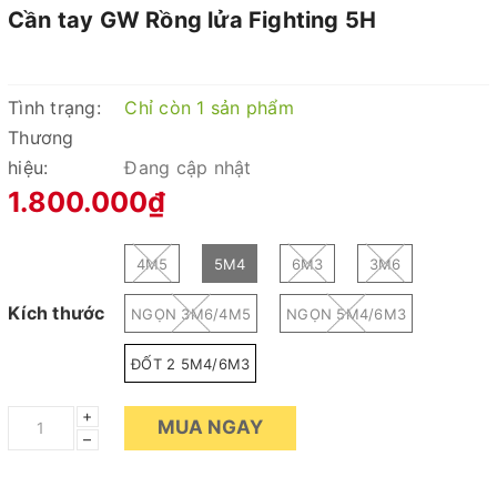
Cần tay GW Rồng lửa Fighting 5H
Tình trạng:
Chỉ còn 1 sản phẩm
Thương
hiệu:
Đang cập nhật
1.800.000₫
4M5
5M4
6M3
3M6
Kích thước
NGỌN 3M6/4M5
NGỌN 5M4/6M3
ĐỐT 2 5M4/6M3
+
MUA NGAY
–