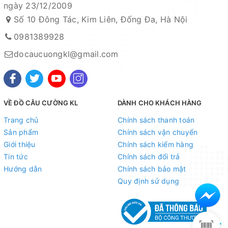
đặt mua của khách hàng
ngày 23/12/2009
Ảnh sản phẩm là cửa hàng 100% tự tay chụp nên mọi
Số 10 Đông Tác, Kim Liên, Đống Đa, Hà Nội
thông tin và ảnh đều phù hợp với sản phẩm thực tế
0981389928
Nếu sản phẩm bị lỗi hoặc xảy ra sự cố trong quá trình
docaucuongkl@gmail.com
vận chuyển, sử dụng. Chúng tôi sẽ hỗ trợ ngay cho quý
khách hàng và sẽ chịu trách nhiệm hoàn toàn để phục
vụ khách hàng tốt nhất
Fanpage :
Đồ câu Cường KL
VỀ ĐỒ CÂU CƯỜNG KL
DÀNH CHO KHÁCH HÀNG
Trang chủ
Chính sách thanh toán
Facebook:
Nguyễn An
hoặc
Cường KL Đồ câu
Sản phẩm
Chính sách vận chuyển
Kênh Thương mại điện tử
Giới thiệu
Chính sách kiểm hàng
Tin tức
Chính sách đổi trả
- Shopee:
https://shopee.vn/docaucuongkl
Hướng dẫn
Chính sách bảo mật
- Sendo:
https://www.sendo.vn/shop/do-cau-cuong-kl
Quy định sử dụng
- Lazada:
https://www.lazada.vn/shop/do-cau-cuong-
kl
"
- Zalo OA:
https://zalo.me/4190676579548541614