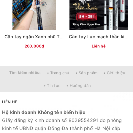
Cần tay ngắn Xanh nhũ Tím, Đen( KPZD)
Cần tay Lục mạch thần kiếm (Bạc) 3TT
260.000₫
Liên hệ
Tìm kiếm nhiều:
• Trang chủ
• Sản phẩm
• Giới thiệu
=======================================
Mọi thắc mắc liên hệ SĐT
• Tin tức
• Hướng dẫn
: 098.138.9928 - 098.902.9066 - 090.565.6668 -
091.258.3939
để được giải đáp.
LIÊN HỆ
Hộ kinh doanh Không tên biển hiệu
CAM KẾT CỦA CỬA HÀNG CHÚNG TÔI
Giấy đăng ký kinh doanh số 8029554291 do phòng
Đồ câu chính hãng, đúng thông tin mô tả và sản phẩm
kinh tế UBND quận Đống Đa thành phố Hà Nội cấp