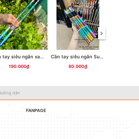
Cần tay siêu ngắn xanh trắng KILL,YUZUN(thu 45cm)
Cần tay siêu ngắn Supwer (Thu gọn 40cm)
190.000₫
60.000₫
180.
Hướng dẫn
FANPAGE