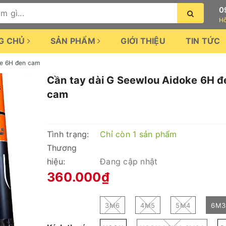
0
Hỗ
G CHỦ
SẢN PHẨM
GIỚI THIỆU
TIN TỨC
ke 6H đen cam
Cần tay dài G Seewlou Aidoke 6H đ
cam
Tình trạng:
Chỉ còn 1 sản phẩm
Thương
hiệu:
Đang cập nhật
360.000₫
3M6
4M5
5M4
6M3