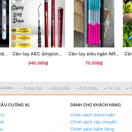
Cần tay Lục mạch thần kiếm (Bạc) 3TT
Cần tay ABC Qinglong Dawu 5H (Đỏ)
Cần tay siêu ngắn MX Xanh hồng (Thu gọn 40cm)
340.000₫
75.000₫
 nhiều:
• Trang chủ
• Sản phẩm
• Giới thiệu
• Tin tức
• 
CÂU CƯỜNG KL
DÀNH CHO KHÁCH HÀNG
hủ
Chính sách thanh toán
ẩm
Chính sách vận chuyển
ệu
Chính sách kiểm hàng