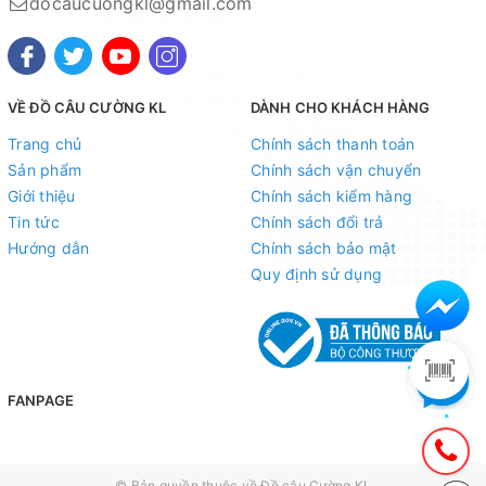
docaucuongkl@gmail.com
Chủ tài khoản : Nguyễn Thị Tuyết Minh
3. Ngân hàng Nông nghiệp và Phát triển nông thôn
AGRIBANK -
CN Hà Thành
VỀ ĐỒ CÂU CƯỜNG KL
DÀNH CHO KHÁCH HÀNG
Số tài khoản :1303206119886
Trang chủ
Chính sách thanh toán
Chủ tài khoản : Nguyễn Thị Tuyết Minh
Sản phẩm
Chính sách vận chuyển
Giới thiệu
Chính sách kiểm hàng
4. Ngân hàng Công thương VIETTINBANK -
CN Hà
Tin tức
Chính sách đổi trả
Thành
Hướng dẫn
Chính sách bảo mật
Quy định sử dụng
Số tài khoản: 106003137679
Chủ tài khoản : Nguyễn Thị Tuyết Minh
5. Ngân hàng TMCP Việt Nam Thịnh Vượng VP
BANK-
CN Thuỵ Khuê
FANPAGE
Số tài khoản :135913618
Chủ tài khoản : Nguyễn Thị Tuyết Minh
© Bản quyền thuộc về
Đồ câu Cường KL