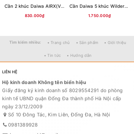
Địa chỉ cửa hàng : Số 10 Đông Tác, Kim Liên, Đống Đa,
Cần 2 khúc Daiwa AIRX(Vân chéo nâu)
Cần Daiwa 5 khúc Wilderness X 23(WD)
Hà Nội
830.000₫
1.750.000₫
Xem bản đồ chỉ dẫn đường đi
Chuyên sỉ lẻ toàn quốc - Giao hàng toàn quốc - Nhận
Tìm kiếm nhiều:
• Trang chủ
• Sản phẩm
• Giới thiệu
ship COD ( nhận hàng thanh toán )
• Tin tức
• Hướng dẫn
HỆ THỐNG TÀI KHOẢN NGÂN HÀNG
1. Ngân hàng Kỹ thương TECHCOMBANK -
CN Hoàng
LIÊN HỆ
Hoa Thám - Hà Nội
Hộ kinh doanh Không tên biển hiệu
Giấy đăng ký kinh doanh số 8029554291 do phòng
Số tài khoản : 19021180136019
kinh tế UBND quận Đống Đa thành phố Hà Nội cấp
Chủ tài khoản : Nguyễn Thị Tuyết Minh
ngày 23/12/2009
2. Ngân hàng Ngoại thương VIETCOMBANK -
CN Hà
Số 10 Đông Tác, Kim Liên, Đống Đa, Hà Nội
Nội
0981389928
Số tài khoản : 0021001015829