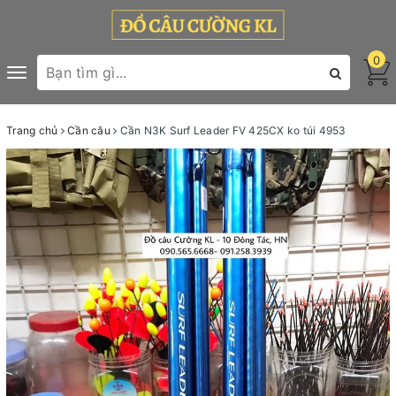
0
Toggle
navigation
Trang chủ
Cần câu
Cần N3K Surf Leader FV 425CX ko túi 4953