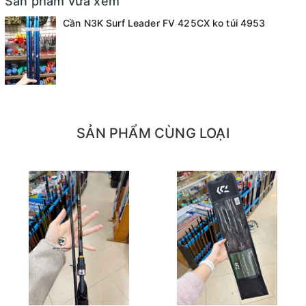
Sản phẩm vừa xem
Ảnh sản phẩm là cửa hàng 100% tự tay chụp nên mọi
Cần N3K Surf Leader FV 425CX ko túi 4953
thông tin và ảnh đều phù hợp với sản phẩm thực tế
Nếu sản phẩm bị lỗi hoặc xảy ra sự cố trong quá trình
vận chuyển, sử dụng. Chúng tôi sẽ hỗ trợ ngay cho quý
khách hàng và sẽ chịu trách nhiệm hoàn toàn để phục
vụ khách hàng tốt nhất
Fanpage :
Đồ câu Cường KL
SẢN PHẨM CÙNG LOẠI
Facebook:
Nguyễn An
hoặc
Cường KL Đồ câu
Kênh Thương mại điện tử
- Shopee:
https://shopee.vn/docaucuongkl
- Sendo:
https://www.sendo.vn/shop/do-cau-cuong-kl
- Lazada:
https://www.lazada.vn/shop/do-cau-cuong-
kl
"
- Zalo OA:
https://zalo.me/4190676579548541614