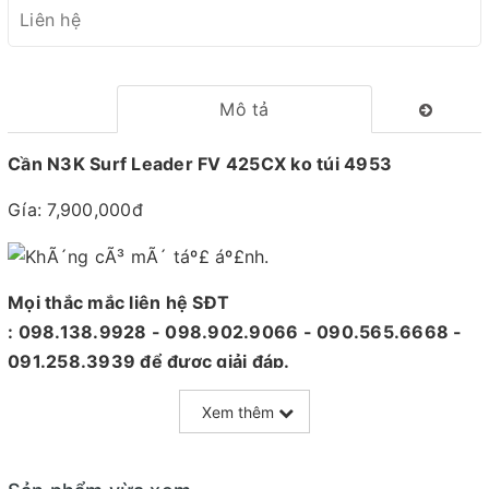
Liên hệ
Mô tả
Cần N3K Surf Leader FV 425CX ko túi 4953
Gía: 7,900,000đ
Mọi thắc mắc liên hệ SĐT
: 098.138.9928 - 098.902.9066 - 090.565.6668 -
091.258.3939
để được giải đáp.
CAM KẾT CỦA CỬA HÀNG CHÚNG TÔI
Xem thêm
Đồ câu chính hãng, đúng thông tin mô tả và sản phẩm
đặt mua của khách hàng