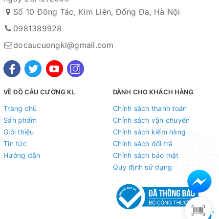
Số 10 Đông Tác, Kim Liên, Đống Đa, Hà Nội
vụ khách hàng tốt nhất
Fanpage :
Đồ câu Cường KL
0981389928
docaucuongkl@gmail.com
Facebook:
Nguyễn An
hoặc
Cường KL Đồ câu
Kênh Thương mại điện tử
- Shopee:
https://shopee.vn/docaucuongkl
VỀ ĐỒ CÂU CƯỜNG KL
DÀNH CHO KHÁCH HÀNG
- Sendo:
https://www.sendo.vn/shop/do-cau-cuong-kl
Trang chủ
Chính sách thanh toán
- Lazada:
https://www.lazada.vn/shop/do-cau-cuong-
Sản phẩm
Chính sách vận chuyển
kl
"
Giới thiệu
Chính sách kiểm hàng
- Zalo OA:
https://zalo.me/4190676579548541614
Tin tức
Chính sách đổi trả
Hướng dẫn
Chính sách bảo mật
Địa chỉ cửa hàng : Số 10 Đông Tác, Kim Liên, Đống Đa,
Quy định sử dụng
Hà Nội
Xem bản đồ chỉ dẫn đường đi
Chuyên sỉ lẻ toàn quốc - Giao hàng toàn quốc - Nhận