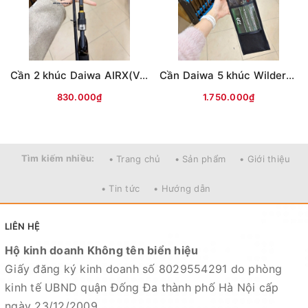
============================
Cần 2 khúc Daiwa AIRX(Vân chéo nâu)
Cần Daiwa 5 khúc Wilderness X 23(WD)
830.000₫
1.750.000₫
Mọi thắc mắc liên hệ SĐT
: 098.138.9928 - 098.902.9066 - 090.565.6668
-091.258.3939
để được giải đáp.
Tìm kiếm nhiều:
• Trang chủ
• Sản phẩm
• Giới thiệu
CAM KẾT CỦA CỬA HÀNG CHÚNG TÔI
• Tin tức
• Hướng dẫn
Đồ câu chính hãng, đúng thông tin mô tả và sản phẩm
đặt mua của khách hàng
LIÊN HỆ
Ảnh sản phẩm là cửa hàng 100% tự tay chụp nên mọi
Hộ kinh doanh Không tên biển hiệu
thông tin và ảnh đều phù hợp với sản phẩm thực tế
Giấy đăng ký kinh doanh số 8029554291 do phòng
Nếu sản phẩm bị lỗi hoặc xảy ra sự cố trong quá trình
kinh tế UBND quận Đống Đa thành phố Hà Nội cấp
vận chuyển, sử dụng. Chúng tôi sẽ hỗ trợ ngay cho quý
ngày 23/12/2009
khách hàng và sẽ chịu trách nhiệm hoàn toàn để phục