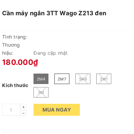
Cần máy ngắn 3TT Wago Z213 đen
Tình trạng:
Thương
hiệu:
Đang cập nhật
180.000₫
2M4
2M7
3M6
2M1
Kích thước
3M
+
MUA NGAY
–