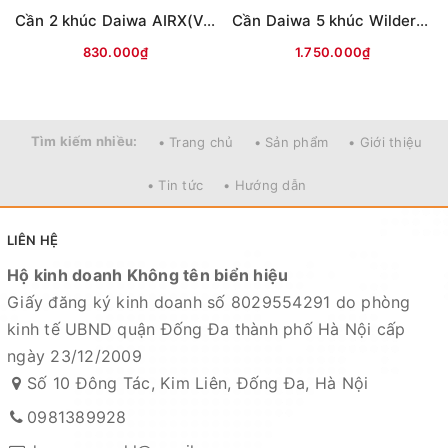
Cần 2 khúc Daiwa AIRX(Vân chéo nâu)
Cần Daiwa 5 khúc Wilderness X 23(WD)
830.000₫
1.750.000₫
Tìm kiếm nhiều:
• Trang chủ
• Sản phẩm
• Giới thiệu
• Tin tức
• Hướng dẫn
LIÊN HỆ
Hộ kinh doanh Không tên biển hiệu
Giấy đăng ký kinh doanh số 8029554291 do phòng
kinh tế UBND quận Đống Đa thành phố Hà Nội cấp
ngày 23/12/2009
Số 10 Đông Tác, Kim Liên, Đống Đa, Hà Nội
0981389928