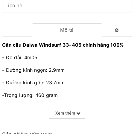
Liên hệ
Mô tả
Cần câu Daiwa Windsurf 33-405 chính hãng 100%
- Độ dài: 4m05
- Đường kính ngọn: 2.9mm
- Đường kính gốc: 23.7mm
-Trọng lượng: 460 gram
- Độ cứng: T33 (BX)
Xem thêm
- Màu: Xanh dương nhũ đổi màu.
- Khoen: Fuji K ( 5 khoen)