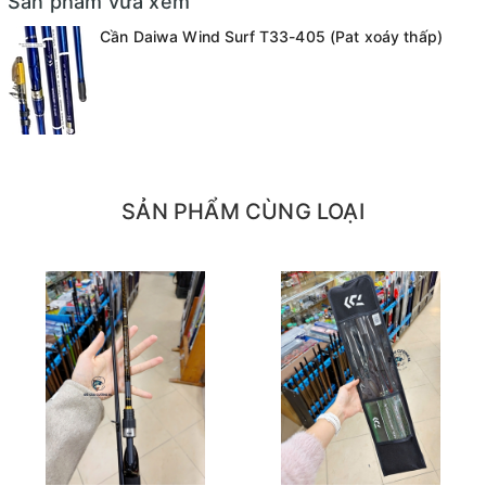
Sản phẩm vừa xem
Cần Daiwa Wind Surf T33-405 (Pat xoáy thấp)
- Định vị: có
- Thu gọn: 114cm
SẢN PHẨM CÙNG LOẠI