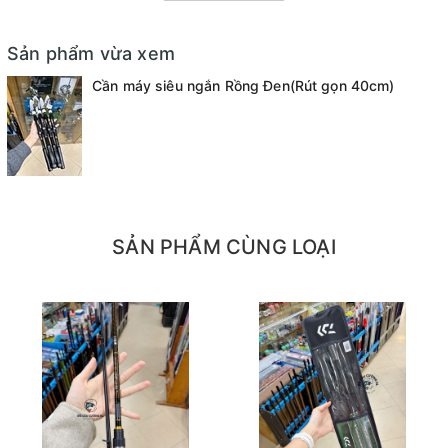
- Tải tĩnh: 3kg
- Tải cá: 7-9kg
Sản phẩm vừa xem
Cần máy siêu ngắn Rồng Đen(Rút gọn 40cm)
- Số khoen : 6-8 khoen
- Khoen lõi sứ vàng đồng rất đẹp và chống xoắn cước.
- Thích hợp dành cho câu lure, câu lăng xê..
SẢN PHẨM CÙNG LOẠI