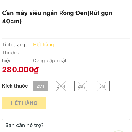
Cần máy siêu ngắn Rồng Đen(Rút gọn
40cm)
Tình trạng:
Hết hàng
Thương
hiệu:
Đang cập nhật
280.000₫
Kích thước
2M1
2M4
2M7
3M
HẾT HÀNG
Bạn cần hỗ trợ?