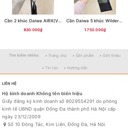
Cần 2 khúc Daiwa AIRX(Vân chéo nâu)
Cần Daiwa 5 khúc Wilderness X 23(WD)
830.000₫
1.750.000₫
Tìm kiếm nhiều:
• Trang chủ
• Sản phẩm
• Giới thiệu
• Tin tức
• Hướng dẫn
LIÊN HỆ
Hộ kinh doanh Không tên biển hiệu
Giấy đăng ký kinh doanh số 8029554291 do phòng
kinh tế UBND quận Đống Đa thành phố Hà Nội cấp
ngày 23/12/2009
Số 10 Đông Tác, Kim Liên, Đống Đa, Hà Nội