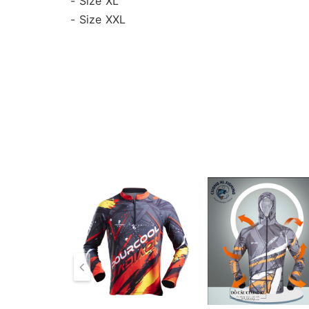
- Size XL
- Size XXL
==============================
Giao hàng toàn quốc - Nhận ship COD
( nhận hàng thanh toán )
- Chuyên sỉ lẻ toàn quốc.
- Địa chỉ : Số 10 Đông Tác - Kim Liên - Hà N
- Hotline tư vấn + đặt hàng : 098 138 9928
- Tư vấn kĩ thuật : 091 258 39 39
- Bán sỉ : 097 676 4818