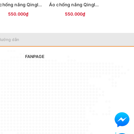
Áo chống nắng Qinglong cao cấp (Trắng hổ đỏ)
Áo chống nắng Qinglong cao cấp (Đen viền xanh)
550.000₫
550.000₫
550.
Hướng dẫn
FANPAGE