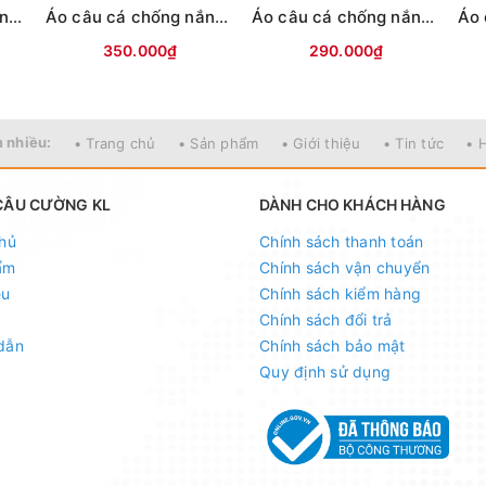
Áo câu cá chống nắng MC có mũ Ghi cam
Áo câu cá chống nắng Shimano có mũ Hagane
Áo câu cá chống nắng MC có mũ Xanh trắng
350.000₫
290.000₫
 nhiều:
• Trang chủ
• Sản phẩm
• Giới thiệu
• Tin tức
• 
CÂU CƯỜNG KL
DÀNH CHO KHÁCH HÀNG
hủ
Chính sách thanh toán
ẩm
Chính sách vận chuyển
ệu
Chính sách kiểm hàng
Chính sách đổi trả
dẫn
Chính sách bảo mật
Quy định sử dụng