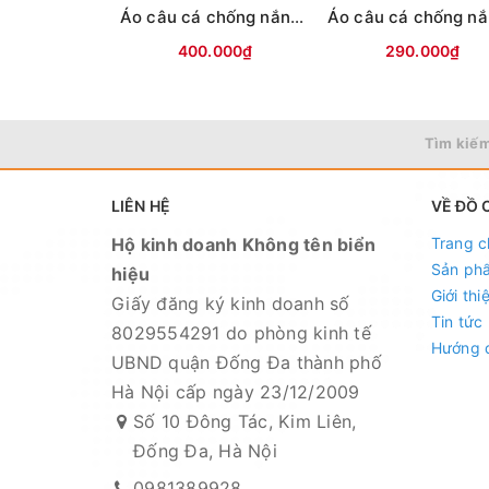
Áo câu cá chống nắng MC PourCool
400.000₫
290.000₫
Tìm kiếm
LIÊN HỆ
VỀ ĐỒ 
Hộ kinh doanh Không tên biển
Trang c
Sản ph
hiệu
Giới thi
Giấy đăng ký kinh doanh số
Tin tức
8029554291 do phòng kinh tế
Hướng 
UBND quận Đống Đa thành phố
Hà Nội cấp ngày 23/12/2009
Số 10 Đông Tác, Kim Liên,
Đống Đa, Hà Nội
0981389928