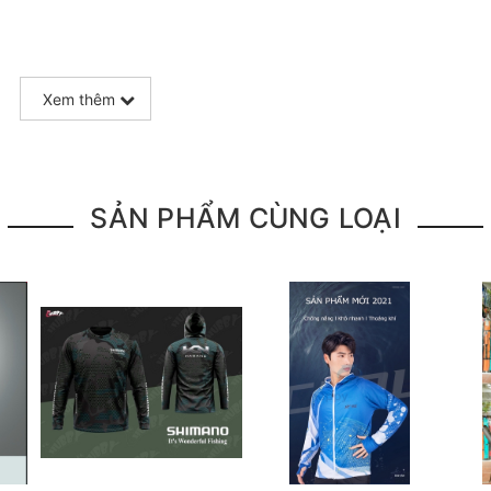
Xem thêm
============
SẢN PHẨM CÙNG LOẠI
ội