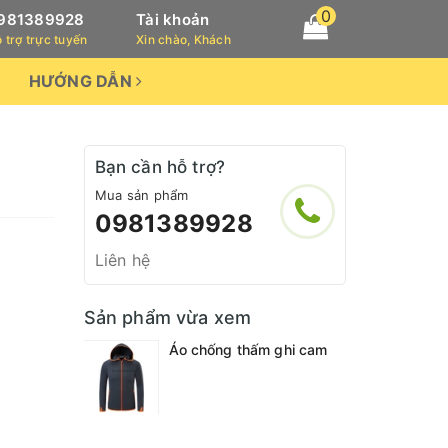
0
981389928
Tài khoản
 trợ trực tuyến
Xin chào, Khách
HƯỚNG DẪN
Bạn cần hỗ trợ?
Mua sản phẩm
0981389928
Liên hệ
Sản phẩm vừa xem
Áo chống thấm ghi cam