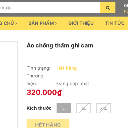
0
Hỗ
G CHỦ
SẢN PHẨM
GIỚI THIỆU
TIN TỨC
Áo chống thấm ghi cam
Tình trạng:
Hết hàng
Thương
hiệu:
Đang cập nhật
320.000₫
Kích thước
L
XL
XXL
HẾT HÀNG