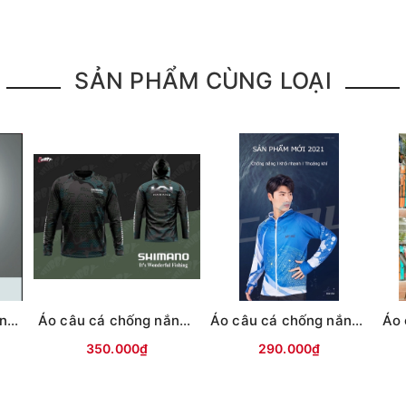
SẢN PHẨM CÙNG LOẠI
Áo câu cá chống nắng MC có mũ Ghi cam
Áo câu cá chống nắng Shimano có mũ Hagane
Áo câu cá chống nắng MC có mũ Xanh trắng
350.000₫
290.000₫