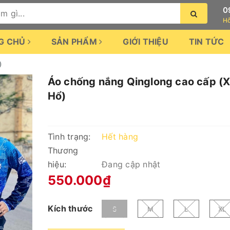
0
Hỗ
G CHỦ
SẢN PHẨM
GIỚI THIỆU
TIN TỨC
)
Áo chống nắng Qinglong cao cấp (
Hổ)
Tình trạng:
Hết hàng
Thương
hiệu:
Đang cập nhật
550.000₫
Kích thước
S
M
L
XL