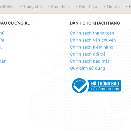
 nhiều:
• Trang chủ
• Sản phẩm
• Giới thiệu
• Tin tức
• 
CÂU CƯỜNG KL
DÀNH CHO KHÁCH HÀNG
hủ
Chính sách thanh toán
ẩm
Chính sách vận chuyển
ệu
Chính sách kiểm hàng
Chính sách đổi trả
dẫn
Chính sách bảo mật
Quy định sử dụng
18:00 HÀNG NGÀY)
́ng Đa, Hà Nội
)