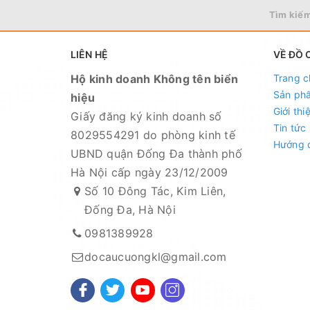
Tìm kiếm
LIÊN HỆ
VỀ ĐỒ 
Hộ kinh doanh Không tên biển
Trang c
Sản ph
hiệu
Giới thi
Giấy đăng ký kinh doanh số
Tin tức
8029554291 do phòng kinh tế
Hướng 
UBND quận Đống Đa thành phố
Hà Nội cấp ngày 23/12/2009
Số 10 Đông Tác, Kim Liên,
Đống Đa, Hà Nội
MUA TRỰC TIẾP TẠI CỬA HÀNG (8:00-
0981389928
docaucuongkl@gmail.com
- Địa chỉ : Số 10 Đông Tác, Kim Liên, Đô
- Hotline đặt hàng : 098.138.9928 (Zalo