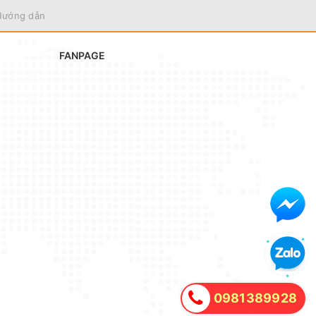
Hướng dẫn
FANPAGE
0981389928