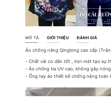
MÔ TẢ
GIỚI THIỆU
ĐÁNH GIÁ
Áo chống nắng Qinglong cao cấp (Trắn
- Chất vải co dãn tốt , mịn mát tạo sự 
- Áo chống tia UV cao, không gây nóng b
- Ống tay áo thiết kế chống nắng toàn 