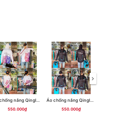
Áo chống nắng Qinglong cao cấp (Trắng hổ đỏ)
Áo chống nắng Qinglong cao cấp (Đen viền xanh)
550.000₫
550.000₫
550.