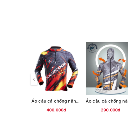
Áo câu cá chống nắng MC PourCool
400.000₫
290.000₫