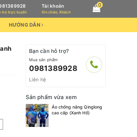
0
981389928
Tài khoản
 trợ trực tuyến
Xin chào, Khách
HƯỚNG DẪN
Xanh
Bạn cần hỗ trợ?
Mua sản phẩm
0981389928
Liên hệ
Sản phẩm vừa xem
Áo chống nắng Qinglong
cao cấp (Xanh Hổ)