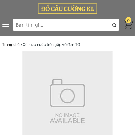
0
Toggle
navigation
Trang chủ
Xô múc nước tròn gập vỏ đen TG