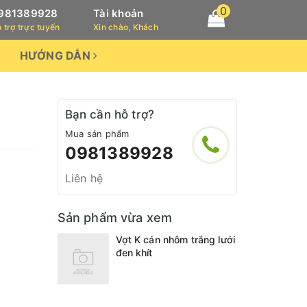
0
981389928
Tài khoản
 trợ trực tuyến
Xin chào, Khách
HƯỚNG DẪN
Bạn cần hỗ trợ?
Mua sản phẩm
0981389928
Liên hệ
Sản phẩm vừa xem
Vợt K cán nhôm trắng lưới
đen khít