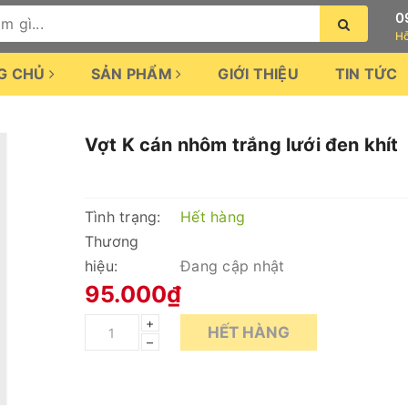
0
Hỗ
G CHỦ
SẢN PHẨM
GIỚI THIỆU
TIN TỨC
Vợt K cán nhôm trắng lưới đen khít
Tình trạng:
Hết hàng
Thương
hiệu:
Đang cập nhật
95.000₫
+
HẾT HÀNG
–