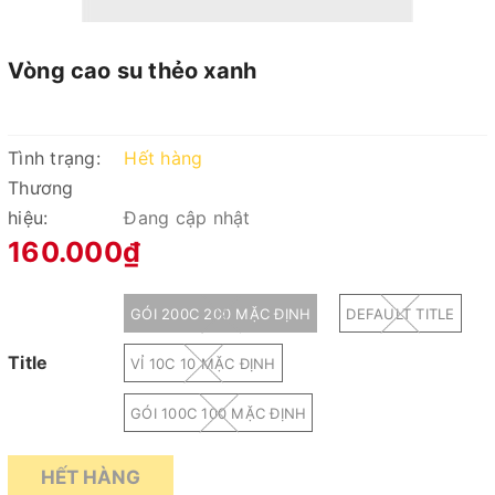
Vòng cao su thẻo xanh
Tình trạng:
Hết hàng
Thương
hiệu:
Đang cập nhật
160.000₫
GÓI 200C 200 MẶC ĐỊNH
DEFAULT TITLE
Title
VỈ 10C 10 MẶC ĐỊNH
GÓI 100C 100 MẶC ĐỊNH
HẾT HÀNG