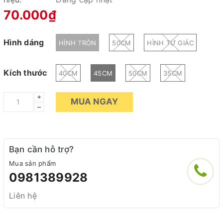
70.000₫
Hình dáng
HÌNH TRÒN
50CM
HÌNH TỨ GIÁC
Kích thước
40CM
45CM
50CM
35CM
+
MUA NGAY
–
Bạn cần hỗ trợ?
Mua sản phẩm
0981389928
Liên hệ