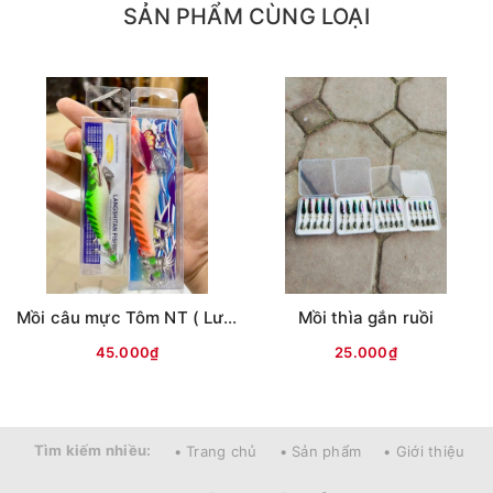
SẢN PHẨM CÙNG LOẠI
Mồi câu mực Tôm NT ( Lưng vằn )
Mồi thìa gắn ruồi
45.000₫
25.000₫
Tìm kiếm nhiều:
• Trang chủ
• Sản phẩm
• Giới thiệu