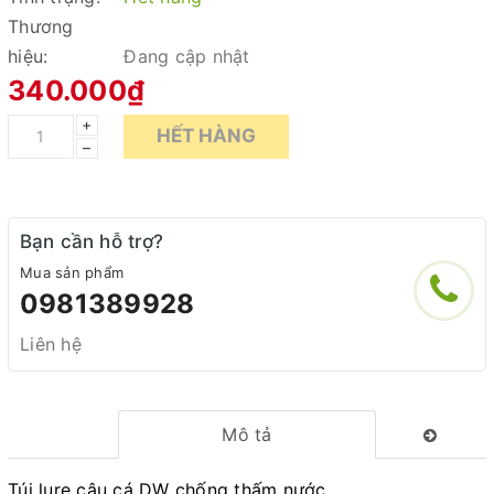
Thương
hiệu:
Đang cập nhật
340.000₫
+
HẾT HÀNG
–
Bạn cần hỗ trợ?
Mua sản phẩm
0981389928
Liên hệ
Mô tả
Túi lure câu cá DW chống thấm nước