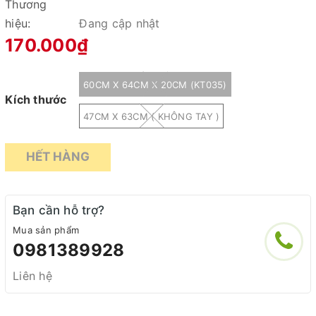
Thương
hiệu:
Đang cập nhật
170.000₫
60CM X 64CM X 20CM (KT035)
Kích thước
47CM X 63CM ( KHÔNG TAY )
HẾT HÀNG
Bạn cần hỗ trợ?
Mua sản phẩm
0981389928
Liên hệ