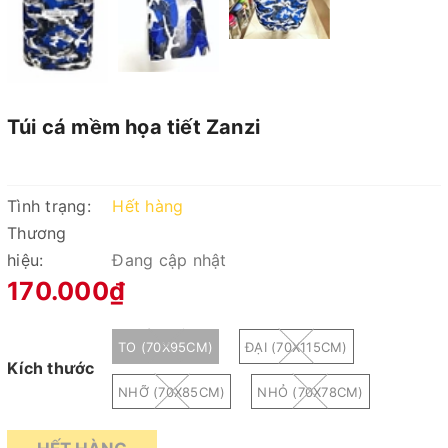
Túi cá mềm họa tiết Zanzi
Tình trạng:
Hết hàng
Thương
hiệu:
Đang cập nhật
170.000₫
TO (70X95CM)
ĐẠI (70X115CM)
Kích thước
NHỠ (70X85CM)
NHỎ (70X78CM)