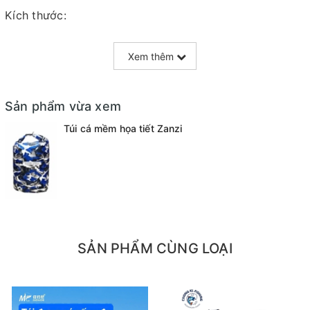
Kích thước:
- Đại : 70x115cm- 190.000
Xem thêm
- To: 70x95cm- 170.000
- Nhỡ: 70x 85cm- 160.000
Sản phẩm vừa xem
Túi cá mềm họa tiết Zanzi
- Nhỏ: 70x 78cm - 150.000
SẢN PHẨM CÙNG LOẠI