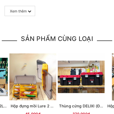
c và rất nhẹ, có thể dễ dàng xoá sạch bụi bẩn
Xem thêm
để cắm cần lure, 2 khúc, miếng nhựa cài kìm gỡ cá + cắ
SẢN PHẨM CÙNG LOẠI
Thùng câu đài CX 32L (Bản L9) -có tựa lưng
Hộp đựng mồi Lure 2 mặt KM01 (18x10x5cm)
Thùng cứng DELIXI (Đỏ đen)
45.000₫
370.000₫