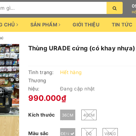
0
Hỗ
G CHỦ
SẢN PHẨM
GIỚI THIỆU
TIN TỨC
a)
Thùng URADE cứng (có khay nhựa)
Tình trạng:
Hết hàng
Thương
hiệu:
Đang cập nhật
990.000₫
Kích thước
36CM
40CM
Màu sắc
ĐEN
ĐỎ
VÀNG