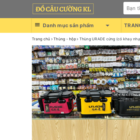
Danh mục sản phẩm
TRAN
Trang chủ
Thùng - hộp
Thùng URADE cứng (có khay nhự