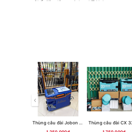
- Chất liệu dây quai đeo: XT Nylon
- Chất liệu thùng: nhựa ABS không thấm nướ
- Thùng có 2 ống đứng bên hông (dài 18cm) 
- Dây quai đeo dày dặn chắc chắn
Thùng câu đài Jobon (có tựa lưng, đủ phụ kiện)
1.250.000₫
1.750.000₫