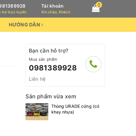
0
981389928
Tài khoản
 trợ trực tuyến
Xin chào, Khách
HƯỚNG DẪN
Bạn cần hỗ trợ?
Mua sản phẩm
0981389928
Liên hệ
Sản phẩm vừa xem
Thùng URADE cứng (có
khay nhựa)