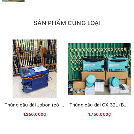
+Thùng Câu có bộ phụ kiện Hợp Kim Nhôm Hàng
Không siêu nhe,siêu đẹp ,tháo dời và lắp dễ dàng, có
SẢN PHẨM CÙNG LOẠI
thể sử dụng cho tay phải và tay trái gồm:
- Bộ bát trộn mồi nam châm cao cấp LQ R06
- Khay mồi có thanh chia đa năng
- Dây đeo dày bản to tạo cảm giác êm ái khi đeo
thùng.
- Pass chống cần
- Pas giỏ cá .
Thùng câu đài Jobon (có tựa lưng, đủ phụ kiện)
Thùng câu đài CX 32L (Bản L9) -có tựa lưng
- Pass bát mồi.
1.250.000₫
1.750.000₫
- Pass ô đôi .
- Pass đèn tùy chỉnh 360 độ