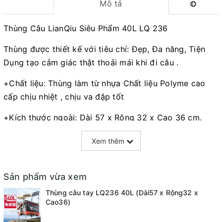
Mô tả
Thùng Câu LianQiu Siêu Phẩm 40L LQ 236
Thùng được thiết kế với tiêu chí: Đẹp, Đa năng, Tiện
Dụng tạo cảm giác thật thoải mái khi đi câu .
+Chất liệu: Thùng làm từ nhựa Chất liệu Polyme cao
cấp chịu nhiệt , chịu va đập tốt
+Kích thước ngoài: Dài 57 x Rộng 32 x Cao 36 cm.
+Kích thướcTrong : Dài 50 x Rộng 25 x Cao 26 cm.
Xem thêm
+Thể tích: 40 lít
Sản phẩm vừa xem
+Trọng lượng: 7.0 kg
Thùng câu tay LQ236 40L (Dài57 x Rộng32 x
+Nắp thùng câu thiết kế đa năng như một hộp đồ tổng
Cao36)
hợp để Lưỡi, phao, quấn trục và phụ kiện