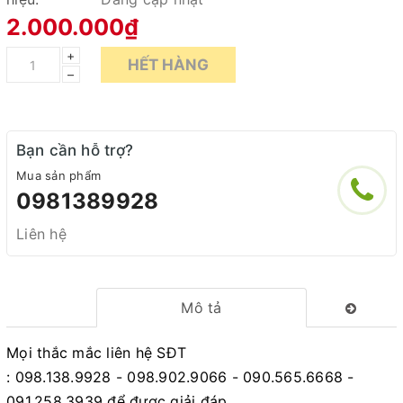
2.000.000₫
+
HẾT HÀNG
–
Bạn cần hỗ trợ?
Mua sản phẩm
0981389928
Liên hệ
Mô tả
Mọi thắc mắc liên hệ SĐT
: 098.138.9928 - 098.902.9066 - 090.565.6668 -
091.258.3939
để được giải đáp.