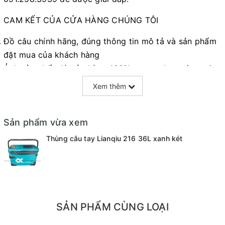
CAM KẾT CỦA CỬA HÀNG CHÚNG TÔI
Đồ câu chính hãng, đúng thông tin mô tả và sản phẩm
đặt mua của khách hàng
Ảnh sản phẩm là cửa hàng 100% tự tay chụp nên mọi
thông tin và ảnh đều phù hợp với sản phẩm thực tế
Xem thêm
Nếu sản phẩm bị lỗi hoặc xảy ra sự cố trong quá trình
vận chuyển, sử dụng. Chúng tôi sẽ hỗ trợ ngay cho quý
Sản phẩm vừa xem
khách hàng và sẽ chịu trách nhiệm hoàn toàn để phục
vụ khách hàng tốt nhất
Thùng câu tay Lianqiu 216 36L xanh két
Fanpage :
Đồ câu Cường KL
Facebook:
Nguyễn An
hoặc
Cường KL Đồ câu
Kênh Thương mại điện tử
SẢN PHẨM CÙNG LOẠI
- Shopee:
https://shopee.vn/docaucuongkl