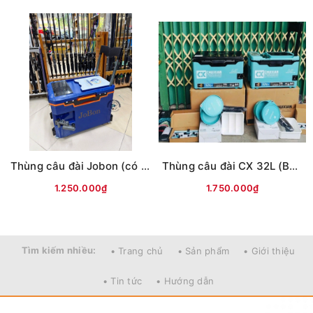
khác nhau.
Thùng câu đài Jobon (có tựa lưng, đủ phụ kiện)
Thùng câu đài CX 32L (Bản L9) -có tựa lưng
1.250.000₫
1.750.000₫
Tìm kiếm nhiều:
• Trang chủ
• Sản phẩm
• Giới thiệu
• Tin tức
• Hướng dẫn