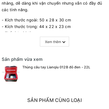
nhàng, dễ dàng khi vận chuyển nhưng vẫn có đầy đủ
các tính năng.
- Kích thước ngoài: 50 x 28 x 30 cm
- Kích thước trong: 44 x 22 x 23 cm
- Thể tích: 22 lít.
- Trọng lượng: 6.5kg.
Xem thêm
- Thùng có đầy đủ phụ kiện, chất liệu inox bền đẹp bao
gồm:
Sản phẩm vừa xem
+ Pass chống cần
+ Pass khay mồi
Thùng câu tay Lianqiu 012B đỏ đen - 22L
+ Pass giỏ cá
+ Dây đeo
+ Khay đựng mồi
+ Bát mồi nam châm
- Thùng có tựa lưng gập gọn dấu vào nắp và có chân
SẢN PHẨM CÙNG LOẠI
địa hình vững chắc thích hợp với nhiều địa hình câu