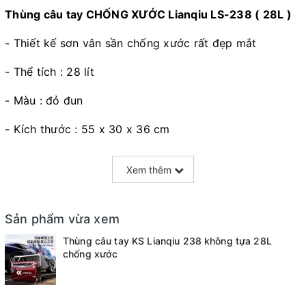
Thùng câu tay CHỐNG XƯỚC Lianqiu LS-238 ( 28L )
- Thiết kế sơn vân sần chống xước rất đẹp mắt
- Thể tích : 28 lít
- Màu : đỏ đun
- Kích thước : 55 x 30 x 36 cm
- Khối lượng : 5.5kg (chưa kèm phụ kiện) - 6.5kg (kèm
Xem thêm
phụ kiện)
- Phụ kiện : chất liệu hợp kim nhôm , gồm gài chống
Sản phẩm vừa xem
cần , gài giỏ cá, gài ô, gài bát mồi + 1 khay mồi nam
châm cao cấp
Thùng câu tay KS Lianqiu 238 không tựa 28L
chống xước