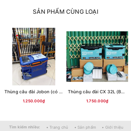
SẢN PHẨM CÙNG LOẠI
Thùng câu đài Jobon (có tựa lưng, đủ phụ kiện)
Thùng câu đài CX 32L (Bản L9) -có tựa lưng
1.250.000₫
1.750.000₫
Tìm kiếm nhiều:
• Trang chủ
• Sản phẩm
• Giới thiệu