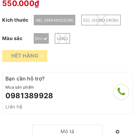
550.000₫
Kích thước
48L (48X46X22CM)
52L (50X5X24CM)
Màu sắc
GHI
VÀNG
HẾT HÀNG
Bạn cần hỗ trợ?
Mua sản phẩm
0981389928
Liên hệ
Mô tả