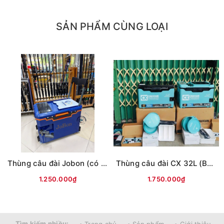
SẢN PHẨM CÙNG LOẠI
Thùng câu đài Jobon (có tựa lưng, đủ phụ kiện)
Thùng câu đài CX 32L (Bản L9) -có tựa lưng
1.250.000₫
1.750.000₫
Tìm kiếm nhiều: