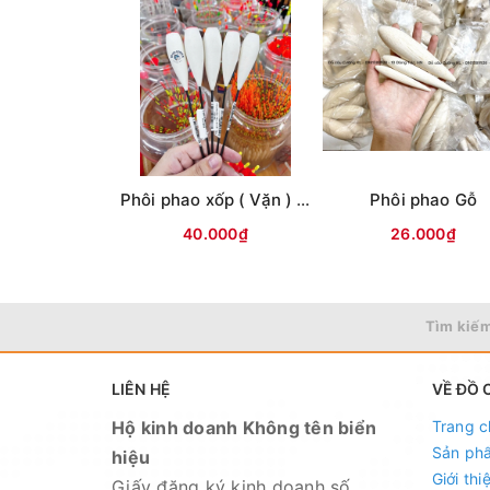
Phôi phao xốp ( Vặn ) cắm sẵn chân #24
Phôi phao Gỗ
40.000₫
26.000₫
Tìm kiếm
LIÊN HỆ
VỀ ĐỒ 
Hộ kinh doanh Không tên biển
Trang c
Sản ph
hiệu
Giới thi
Giấy đăng ký kinh doanh số