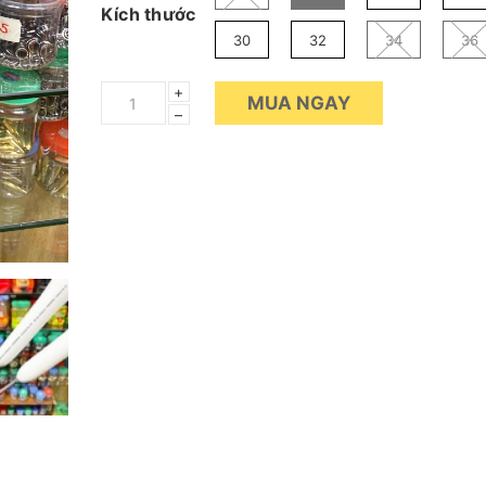
Kích thước
30
32
34
36
+
MUA NGAY
–