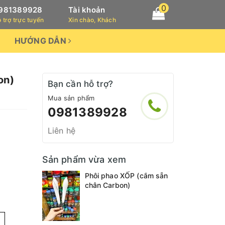
0
981389928
Tài khoản
 trợ trực tuyến
Xin chào, Khách
HƯỚNG DẪN
on)
Bạn cần hỗ trợ?
Mua sản phẩm
0981389928
Liên hệ
Sản phẩm vừa xem
Phôi phao XỐP (cắm sẵn
chân Carbon)