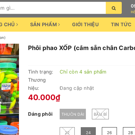
0
Hỗ
G CHỦ
SẢN PHẨM
GIỚI THIỆU
TIN TỨC
on)
Phôi phao XỐP (cắm sẵn chân Carb
Tình trạng:
Chỉ còn 4 sản phẩm
Thương
hiệu:
Đang cập nhật
40.000₫
Dáng phôi
THUÔN DÀI
BẦU BÍ
22
24
26
28