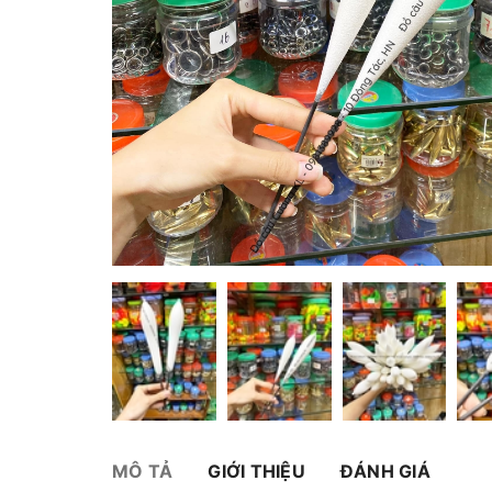
MÔ TẢ
GIỚI THIỆU
ĐÁNH GIÁ