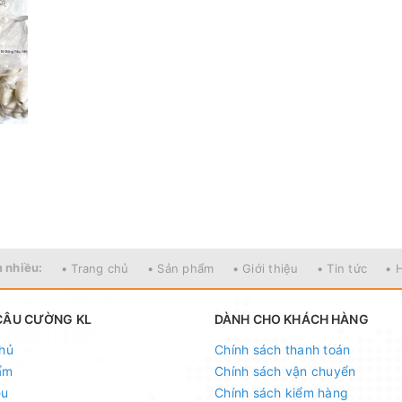
 nhiều:
• Trang chủ
• Sản phẩm
• Giới thiệu
• Tin tức
• 
CÂU CƯỜNG KL
DÀNH CHO KHÁCH HÀNG
hủ
Chính sách thanh toán
ẩm
Chính sách vận chuyển
ệu
Chính sách kiểm hàng