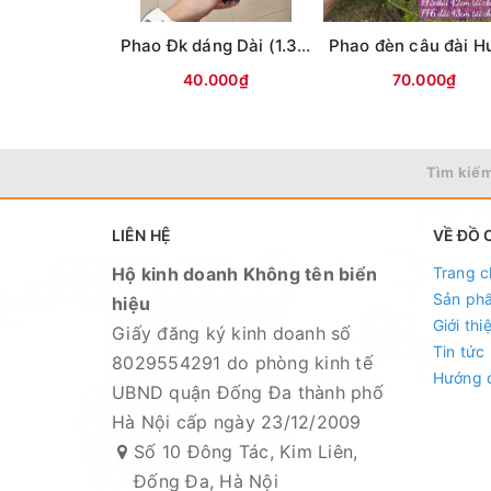
Phao Đk dáng Dài (1.3T) các màu (#16-dài 30cm)
40.000₫
70.000₫
Tìm kiếm
LIÊN HỆ
VỀ ĐỒ 
Hộ kinh doanh Không tên biển
Trang c
Sản ph
hiệu
Giới thi
Giấy đăng ký kinh doanh số
Tin tức
8029554291 do phòng kinh tế
Hướng 
UBND quận Đống Đa thành phố
Hà Nội cấp ngày 23/12/2009
Số 10 Đông Tác, Kim Liên,
Đống Đa, Hà Nội