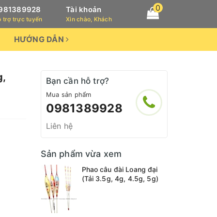
0
981389928
Tài khoản
 trợ trực tuyến
Xin chào, Khách
HƯỚNG DẪN
g,
Bạn cần hỗ trợ?
Mua sản phẩm
0981389928
Liên hệ
Sản phẩm vừa xem
Phao câu đài Loang đại
(Tải 3.5g, 4g, 4.5g, 5g)