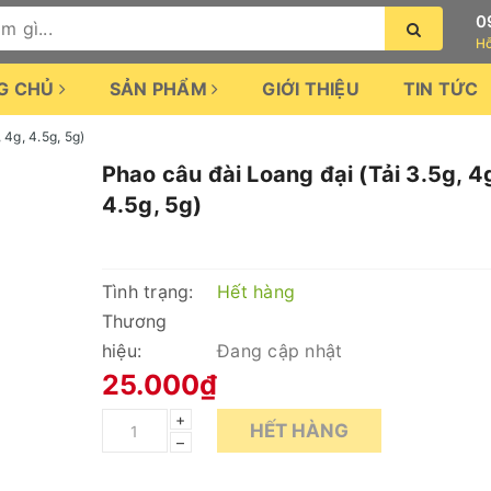
0
Hỗ
G CHỦ
SẢN PHẨM
GIỚI THIỆU
TIN TỨC
 4g, 4.5g, 5g)
Phao câu đài Loang đại (Tải 3.5g, 4
4.5g, 5g)
Tình trạng:
Hết hàng
Thương
hiệu:
Đang cập nhật
25.000₫
+
HẾT HÀNG
–