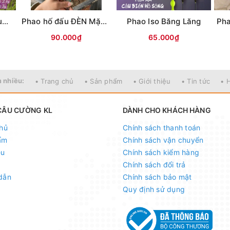
Phao đèn câu đài Humo đổi màu
Phao hố đấu ĐÈN Mặc Thuỷ 9 nấc (Xanh,hồng,trắng)
Phao Iso Băng Lăng
90.000₫
65.000₫
 nhiều:
• Trang chủ
• Sản phẩm
• Giới thiệu
• Tin tức
• 
CÂU CƯỜNG KL
DÀNH CHO KHÁCH HÀNG
hủ
Chính sách thanh toán
ẩm
Chính sách vận chuyển
ệu
Chính sách kiểm hàng
Chính sách đổi trả
dẫn
Chính sách bảo mật
Quy định sử dụng