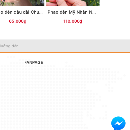
Phao đèn câu đài Chuyên Rô AYY (Xanh lá)
Phao đèn Mỹ Nhân Ngư M8DN
65.000₫
110.000₫
10.0
Hướng dẫn
FANPAGE