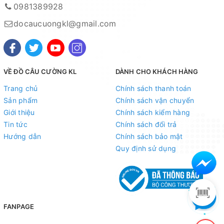
0981389928
docaucuongkl@gmail.com
VỀ ĐỒ CÂU CƯỜNG KL
DÀNH CHO KHÁCH HÀNG
Trang chủ
Chính sách thanh toán
Sản phẩm
Chính sách vận chuyển
Giới thiệu
Chính sách kiểm hàng
Tin tức
Chính sách đổi trả
Hướng dẫn
Chính sách bảo mật
Mọi thắc mắc liên hệ SĐT
Quy định sử dụng
: 098.138.9928 - 098.902.9066 - 090.565.6668 -
091.258.3939
để được giải đáp.
CAM KẾT CỦA CỬA HÀNG CHÚNG TÔI
FANPAGE
Đồ câu chính hãng, đúng thông tin mô tả và sản phẩm