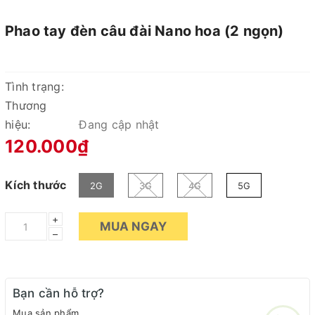
Phao tay đèn câu đài Nano hoa (2 ngọn)
Tình trạng:
Thương
hiệu:
Đang cập nhật
120.000₫
Kích thước
2G
3G
4G
5G
+
MUA NGAY
–
Bạn cần hỗ trợ?
Mua sản phẩm