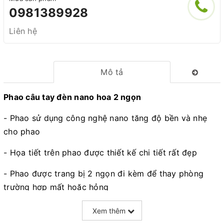
0981389928
Liên hệ
Mô tả
Phao câu tay đèn nano hoa 2 ngọn
- Phao sử dụng công nghệ nano tăng độ bền và nhẹ
cho phao
- Họa tiết trên phao được thiết kế chi tiết rất đẹp
- Phao được trang bị 2 ngọn đi kèm để thay phòng
trường hợp mất hoặc hỏng
- Chiều dài : 50cm - Ngang : 1.5cm
Xem thêm