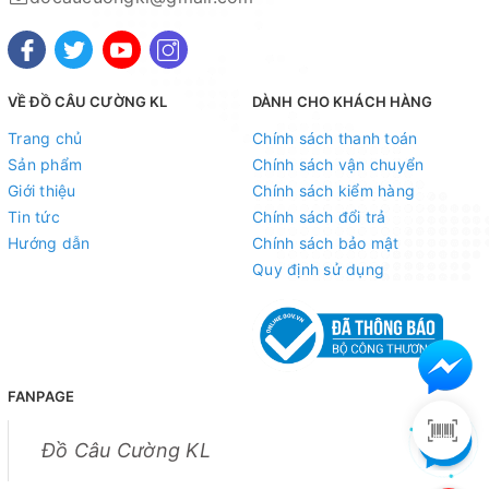
- Shopee:
https://shopee.vn/docaucuongkl
- Sendo:
https://www.sendo.vn/shop/do-cau-cuong-kl
- Lazada:
https://www.lazada.vn/shop/do-cau-cuong-
VỀ ĐỒ CÂU CƯỜNG KL
DÀNH CHO KHÁCH HÀNG
kl
"
Trang chủ
Chính sách thanh toán
- Zalo OA:
https://zalo.me/4190676579548541614
Sản phẩm
Chính sách vận chuyển
Giới thiệu
Chính sách kiểm hàng
Địa chỉ cửa hàng : Số 10 Đông Tác, Kim Liên, Đống Đa,
Tin tức
Chính sách đổi trả
Hà Nội
Hướng dẫn
Chính sách bảo mật
Quy định sử dụng
Xem bản đồ chỉ dẫn đường đi
Chuyên sỉ lẻ toàn quốc - Giao hàng toàn quốc - Nhận
ship COD ( nhận hàng thanh toán )
FANPAGE
HỆ THỐNG TÀI KHOẢN NGÂN HÀNG
1. Ngân hàng Kỹ thương TECHCOMBANK -
CN Hoàng
Đồ Câu Cường KL
Hoa Thám - Hà Nội