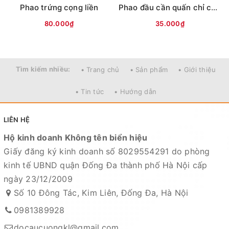
Mọi thắc mắc liên hệ SĐT
Phao trứng cọng liền
Phao đầu cần quấn chỉ cọng liền HY (cánh nhựa)
: 098.138.9928 - 098.902.9066 - 090.565.6668 -
80.000₫
35.000₫
091.258.3939
để được giải đáp.
CAM KẾT CỦA CỬA HÀNG CHÚNG TÔI
Tìm kiếm nhiều:
• Trang chủ
• Sản phẩm
• Giới thiệu
Đồ câu chính hãng, đúng thông tin mô tả và sản phẩm
đặt mua của khách hàng
• Tin tức
• Hướng dẫn
Ảnh sản phẩm là cửa hàng 100% tự tay chụp nên mọi
thông tin và ảnh đều phù hợp với sản phẩm thực tế
LIÊN HỆ
Nếu sản phẩm bị lỗi hoặc xảy ra sự cố trong quá trình
Hộ kinh doanh Không tên biển hiệu
vận chuyển, sử dụng. Chúng tôi sẽ hỗ trợ ngay cho quý
Giấy đăng ký kinh doanh số 8029554291 do phòng
khách hàng và sẽ chịu trách nhiệm hoàn toàn để phục
kinh tế UBND quận Đống Đa thành phố Hà Nội cấp
vụ khách hàng tốt nhất
ngày 23/12/2009
Fanpage :
Đồ câu Cường KL
Số 10 Đông Tác, Kim Liên, Đống Đa, Hà Nội
Facebook:
Nguyễn An
hoặc
Cường KL Đồ câu
0981389928
Kênh Thương mại điện tử
docaucuongkl@gmail.com