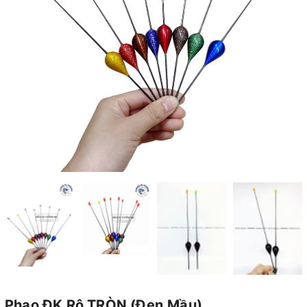
Phao ĐK Rô TRÒN (Đen,Mầu)