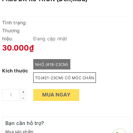
Tình trạng:
Thương
hiệu:
Đang cập nhật
30.000₫
NHỎ (#18-23CM)
Kích thước
TO(#21-23CM) CÓ MÓC CHÂN
+
MUA NGAY
–
Bạn cần hỗ trợ?
Mua sản phẩm