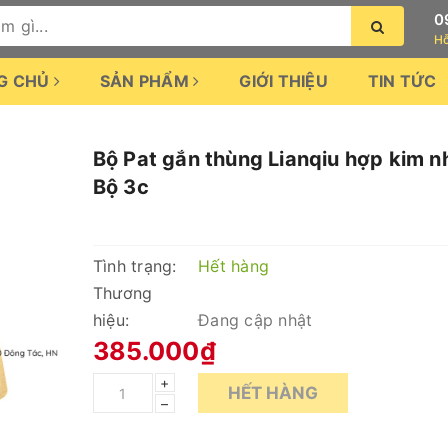
0
Hỗ
G CHỦ
SẢN PHẨM
GIỚI THIỆU
TIN TỨC
c
Bộ Pat gắn thùng Lianqiu hợp kim 
Bộ 3c
Tình trạng:
Hết hàng
Thương
hiệu:
Đang cập nhật
385.000₫
+
HẾT HÀNG
–