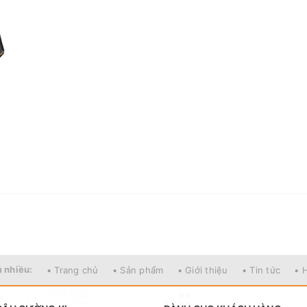
 nhiều:
• Trang chủ
• Sản phẩm
• Giới thiệu
• Tin tức
• 