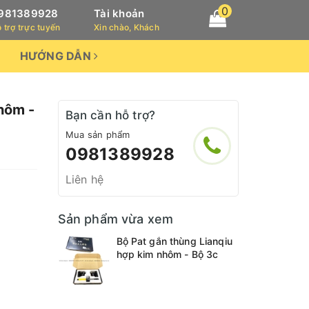
0
981389928
Tài khoản
 trợ trực tuyến
Xin chào, Khách
HƯỚNG DẪN
nhôm -
Bạn cần hỗ trợ?
Mua sản phẩm
0981389928
Liên hệ
Sản phẩm vừa xem
Bộ Pat gắn thùng Lianqiu
hợp kim nhôm - Bộ 3c