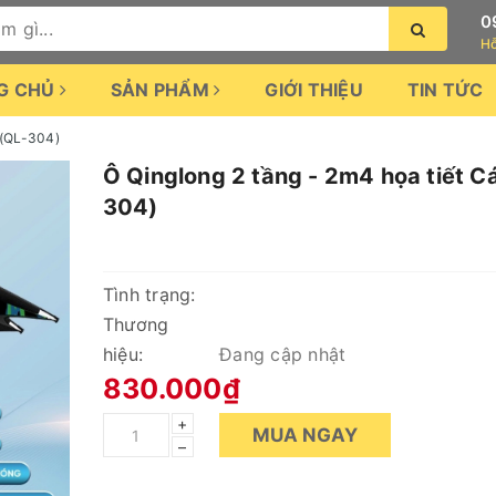
0
Hỗ
G CHỦ
SẢN PHẨM
GIỚI THIỆU
TIN TỨC
 (QL-304)
Ô Qinglong 2 tầng - 2m4 họa tiết C
304)
Tình trạng:
Thương
hiệu:
Đang cập nhật
830.000₫
+
MUA NGAY
–