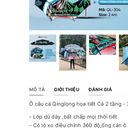
MÔ TẢ
GIỚI THIỆU
ĐÁNH GIÁ
Ô câu cá Qinglong họa tiết Cá 2 tầng 
- Lớp dù dày ,bất chấp mọi thời tiết
- Có lò xo điều chỉnh 360 độ,ống cán ô 