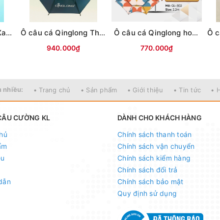
Ô câu cá Qinglong Xanh Thiên Hà
Ô câu cá Qinglong Thanh Trà (tím than-xanh lá)
Ô câu cá Qinglong hoạ tiết Nửa hình tròn
940.000₫
770.000₫
 nhiều:
• Trang chủ
• Sản phẩm
• Giới thiệu
• Tin tức
• 
CÂU CƯỜNG KL
DÀNH CHO KHÁCH HÀNG
hủ
Chính sách thanh toán
ẩm
Chính sách vận chuyển
ệu
Chính sách kiểm hàng
Chính sách đổi trả
dẫn
Chính sách bảo mật
Quy định sử dụng