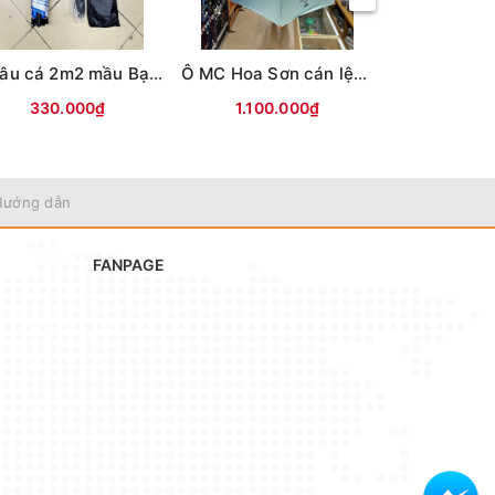
Ô câu cá 2m2 mầu Bạc, 2 tầng, giọt nước - (vỏ túi đen)
Ô MC Hoa Sơn cán lệch tâm thân hợp kim 2m2
330.000₫
1.100.000₫
580.
Hướng dẫn
FANPAGE