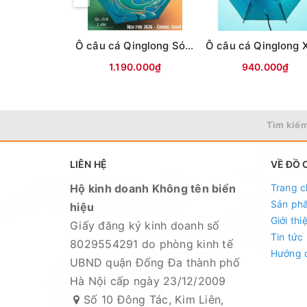
Ô câu cá Qinglong Sóng nhiệt Đới
1.190.000₫
940.000₫
Tìm kiếm
LIÊN HỆ
VỀ ĐỒ 
Hộ kinh doanh Không tên biển
Trang c
Sản ph
hiệu
Giới thi
Giấy đăng ký kinh doanh số
Tin tức
8029554291 do phòng kinh tế
Hướng 
UBND quận Đống Đa thành phố
Hà Nội cấp ngày 23/12/2009
Số 10 Đông Tác, Kim Liên,