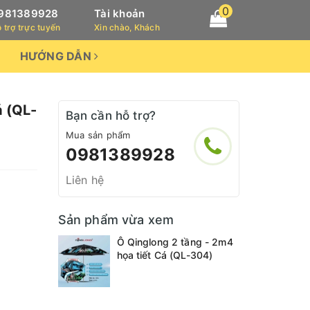
0
981389928
Tài khoản
 trợ trực tuyến
Xin chào, Khách
HƯỚNG DẪN
á (QL-
Bạn cần hỗ trợ?
Mua sản phẩm
0981389928
Liên hệ
Sản phẩm vừa xem
Ô Qinglong 2 tầng - 2m4
họa tiết Cá (QL-304)