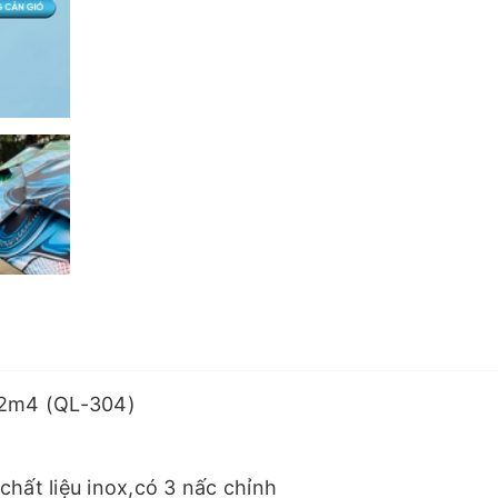
- 2m4 (QL-304)
chất liệu inox,có 3 nấc chỉnh