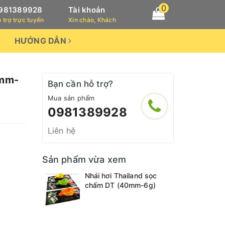
0
981389928
Tài khoản
 trợ trực tuyến
Xin chào, Khách
HƯỚNG DẪN
0mm-
Bạn cần hỗ trợ?
Mua sản phẩm
0981389928
Liên hệ
Sản phẩm vừa xem
Nhái hơi Thailand sọc
chấm DT (40mm-6g)