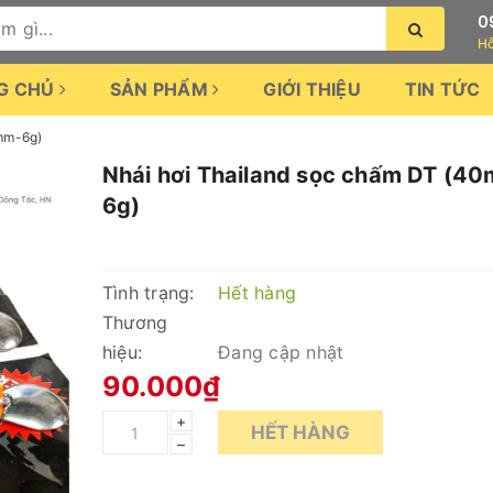
0
Hỗ
G CHỦ
SẢN PHẨM
GIỚI THIỆU
TIN TỨC
mm-6g)
Nhái hơi Thailand sọc chấm DT (4
6g)
Tình trạng:
Hết hàng
Thương
hiệu:
Đang cập nhật
90.000₫
+
HẾT HÀNG
–