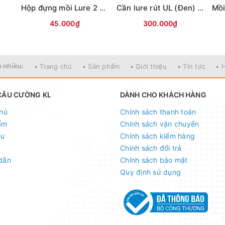
i
Hộp đựng mồi Lure 2 mặt KM01 (18x10x5cm)
Cần lure rút UL (Đen) MAX TYSPORT(Thu30cm)
45.000₫
300.000₫
u-cuong-kl
au-cuong-kl
"
541614
 nhiều:
• Trang chủ
• Sản phẩm
• Giới thiệu
• Tin tức
• 
n, Đống Đa, Hà Nội
CÂU CƯỜNG KL
DÀNH CHO KHÁCH HÀNG
hủ
Chính sách thanh toán
ốc - Nhận ship COD ( nhận hàng thanh toán )
ẩm
Chính sách vận chuyển
ệu
Chính sách kiểm hàng
Chính sách đổi trả
dẫn
Chính sách bảo mật
Quy định sử dụng