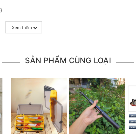
g
Xem thêm
 098.902.9066 - 090.565.6668 - 091.258.3939
để được gi
SẢN PHẨM CÙNG LOẠI
à sản phẩm đặt mua của khách hàng
 nên mọi thông tin và ảnh đều phù hợp với sản phẩm thự
 quá trình vận chuyển, sử dụng. Chúng tôi sẽ hỗ trợ nga
 toàn để phục vụ khách hàng tốt nhất
câu