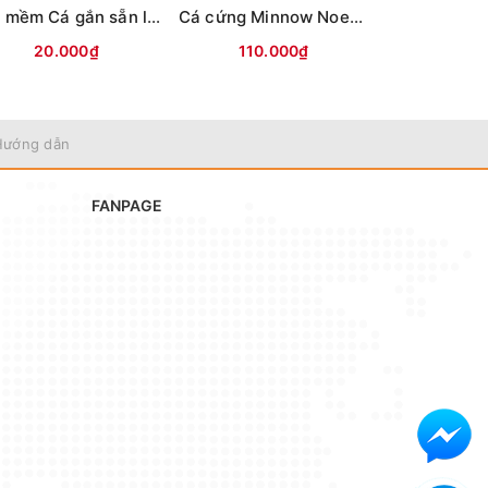
Mồi mềm Cá gắn sẵn lưỡi (8.5cm-13g) Vỏ trong
Cá cứng Minnow Noeby 9006-Nổi-120mm/22g
20.000₫
110.000₫
70.0
Hướng dẫn
FANPAGE