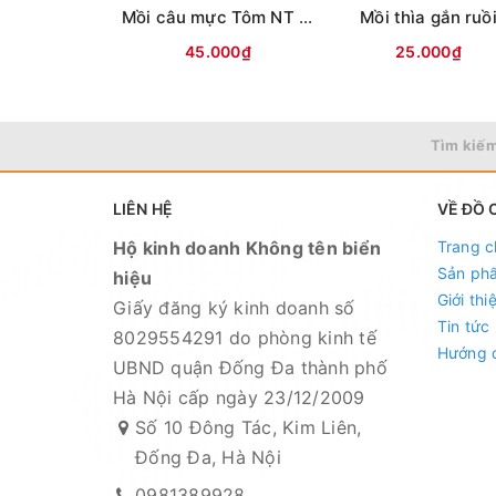
Mồi câu mực Tôm NT ( Lưng vằn )
Mồi thìa gắn ruồ
- Shopee:
https://shopee.vn/docaucuongkl
45.000₫
25.000₫
- Sendo:
https://www.sendo.vn/shop/do-ca
- Lazada:
https://www.lazada.vn/shop/do-c
- Zalo OA:
https://zalo.me/4190676579548
Tìm kiếm
Địa chỉ cửa hàng : Số 10 Đông Tác, Kim Liê
LIÊN HỆ
VỀ ĐỒ 
Xem bản đồ chỉ dẫn đường đi
Hộ kinh doanh Không tên biển
Trang c
Chuyên sỉ lẻ toàn quốc - Giao hàng toàn qu
Sản ph
hiệu
Giới thi
Giấy đăng ký kinh doanh số
Tin tức
8029554291 do phòng kinh tế
Hướng 
UBND quận Đống Đa thành phố
Hà Nội cấp ngày 23/12/2009
Số 10 Đông Tác, Kim Liên,
Đống Đa, Hà Nội
0981389928