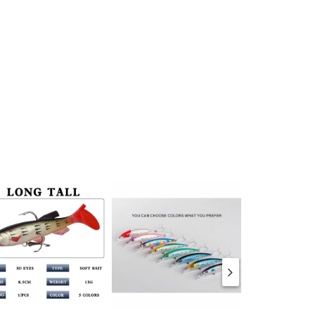
ải đáp.
c tế
y cho