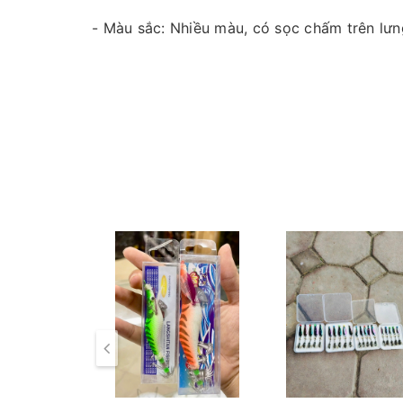
- Màu sắc: Nhiều màu, có sọc chấm trên lưn
- Gía : 90.000đ.
Mọi thắc mắc liên hệ SĐT : 098.138.9928 -
CAM KẾT CỦA CỬA HÀNG CHÚNG TÔI
Đồ câu chính hãng, đúng thông tin mô tả v
Ảnh sản phẩm là cửa hàng 100% tự tay chụp
Nếu sản phẩm bị lỗi hoặc xảy ra sự cố trong
quý khách hàng và sẽ chịu trách nhiệm hoàn
Fanpage :
Đồ câu Cường KL
Facebook:
Nguyễn An
hoặc
Cường KL Đồ 
Kênh Thương mại điện tử