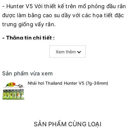
- Hunter V5 Với thiết kế trên mổ phỏng đầu rắn
được làm bằng cao su dầy với các họa tiết đặc
trưng giống vẩy rắn.
- Thông tin chi tiết :
+ Kích Thước : 3.8 cm
Xem thêm
+ Trọng Lượng : 7g
Sản phẩm vừa xem
+ Chất Liệu Thân : Cao su
Nhái hơi Thailand Hunter V5 (7g-36mm)
+ Thìa 3 nhánh : giúp khi bơi tạo sự chú ý
+ Có Nhiều màu : Màu xám , màu vàng , màu nâu
đỏ , màu cam
SẢN PHẨM CÙNG LOẠI