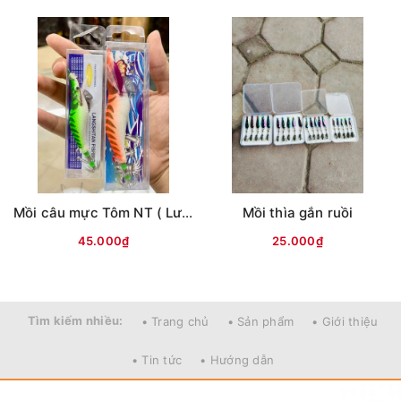
Mồi câu mực Tôm NT ( Lưng vằn )
Mồi thìa gắn ruồi
45.000₫
25.000₫
Tìm kiếm nhiều:
• Trang chủ
• Sản phẩm
• Giới thiệu
• Tin tức
• Hướng dẫn