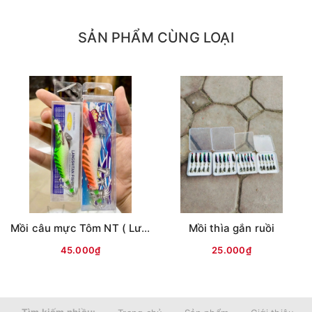
SẢN PHẨM CÙNG LOẠI
Mồi câu mực Tôm NT ( Lưng vằn )
Mồi thìa gắn ruồi
45.000₫
25.000₫
Tìm kiếm nhiều: