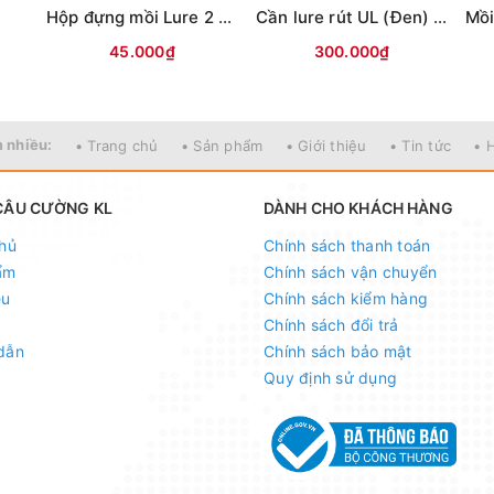
i
Hộp đựng mồi Lure 2 mặt KM01 (18x10x5cm)
Cần lure rút UL (Đen) MAX TYSPORT(Thu30cm)
45.000₫
300.000₫
 nhiều:
• Trang chủ
• Sản phẩm
• Giới thiệu
• Tin tức
• 
CÂU CƯỜNG KL
DÀNH CHO KHÁCH HÀNG
hủ
Chính sách thanh toán
ẩm
Chính sách vận chuyển
ệu
Chính sách kiểm hàng
Chính sách đổi trả
dẫn
Chính sách bảo mật
Quy định sử dụng