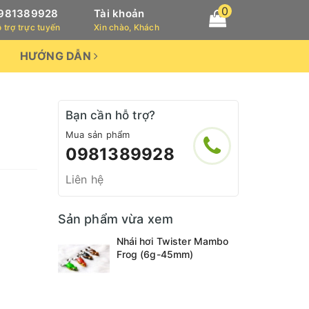
0
981389928
Tài khoản
 trợ trực tuyến
Xin chào, Khách
HƯỚNG DẪN
Bạn cần hỗ trợ?
Mua sản phẩm
0981389928
Liên hệ
Sản phẩm vừa xem
Nhái hơi Twister Mambo
Frog (6g-45mm)