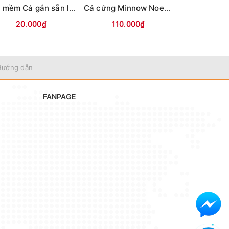
Mồi mềm Cá gắn sẵn lưỡi (8.5cm-13g) Vỏ trong
Cá cứng Minnow Noeby 9006-Nổi-120mm/22g
20.000₫
110.000₫
70.0
Hướng dẫn
FANPAGE