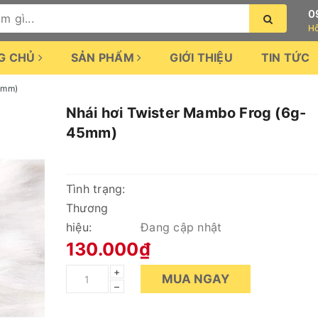
0
Hỗ
G CHỦ
SẢN PHẨM
GIỚI THIỆU
TIN TỨC
5mm)
Nhái hơi Twister Mambo Frog (6g-
45mm)
Tình trạng:
Thương
hiệu:
Đang cập nhật
130.000₫
+
MUA NGAY
–