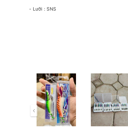
- Lưỡi : SNS
- Thìa xoay đôi