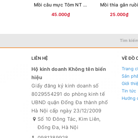
Mồi câu mực Tôm NT ( Lưng vằn )
Mồi thìa gắn ruồ
45.000₫
25.000₫
Tìm kiếm
LIÊN HỆ
VỀ ĐỒ 
Hộ kinh doanh Không tên biển
Trang c
Sản ph
hiệu
Giới thi
Giấy đăng ký kinh doanh số
Tin tức
8029554291 do phòng kinh tế
Hướng 
UBND quận Đống Đa thành phố
Hà Nội cấp ngày 23/12/2009
Số 10 Đông Tác, Kim Liên,
Đống Đa, Hà Nội
0981389928