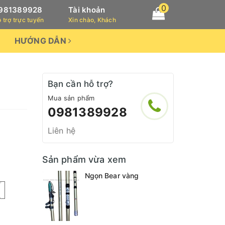
0
981389928
Tài khoản
 trợ trực tuyến
Xin chào, Khách
HƯỚNG DẪN
Bạn cần hỗ trợ?
Mua sản phẩm
0981389928
Liên hệ
Sản phẩm vừa xem
Ngọn Bear vàng