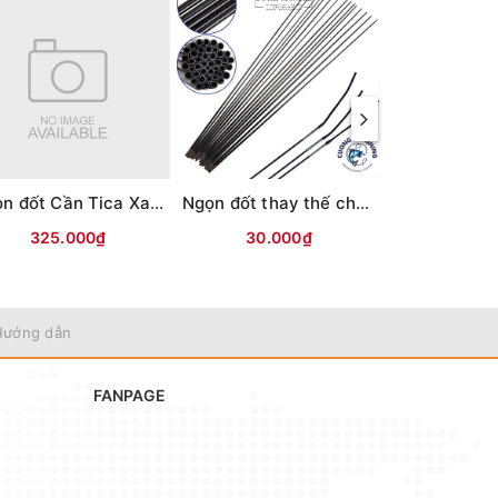
Ngọn đốt Cần Tica Xanh
Ngọn đốt thay thế cho cần tay 3TT
325.000₫
30.000₫
30.0
Hướng dẫn
FANPAGE