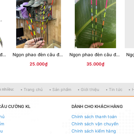
Ngọn phao đèn câu đài (Thường/Cảm ứng)
Ngọn phao đèn câu đài - Tăm 3 hạt (21cm)
Ngọn phao đèn câu đài CẢM ỨNG thông minh (22cm)
25.000₫
35.000₫
 nhiều:
• Trang chủ
• Sản phẩm
• Giới thiệu
• Tin tức
• 
CÂU CƯỜNG KL
DÀNH CHO KHÁCH HÀNG
hủ
Chính sách thanh toán
ẩm
Chính sách vận chuyển
ệu
Chính sách kiểm hàng