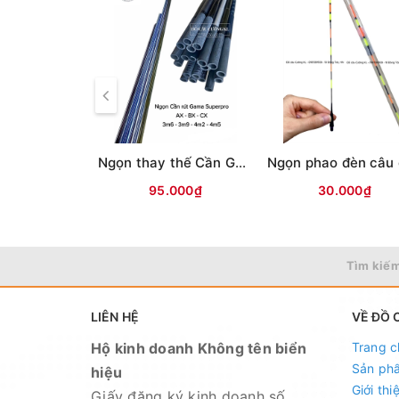
Ngọn thay thế Cần Gama Superpro
95.000₫
30.000₫
Tìm kiếm
LIÊN HỆ
VỀ ĐỒ 
Hộ kinh doanh Không tên biển
Trang c
Sản ph
hiệu
Giới thi
Giấy đăng ký kinh doanh số