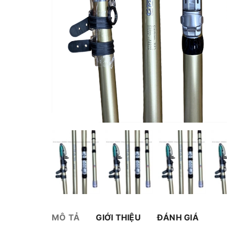
MÔ TẢ
GIỚI THIỆU
ĐÁNH GIÁ