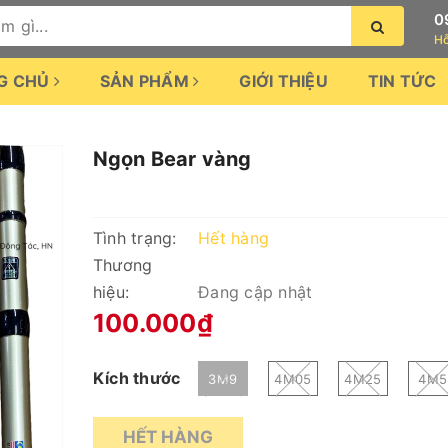
0
Hỗ
G CHỦ
SẢN PHẨM
GIỚI THIỆU
TIN TỨC
Ngọn Bear vàng
Tình trạng:
Hết hàng
Thương
hiệu:
Đang cập nhật
100.000₫
Kích thước
3M9
4M05
4M25
4M5
HẾT HÀNG