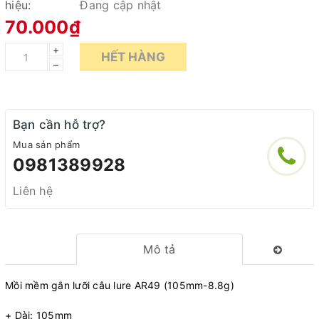
hiệu:
Đang cập nhật
70.000₫
+
HẾT HÀNG
–
Bạn cần hỗ trợ?
Mua sản phẩm
0981389928
Liên hệ
Mô tả
Mồi mềm gắn lưỡi câu lure AR49 (105mm-8.8g)
+ Dài: 105mm