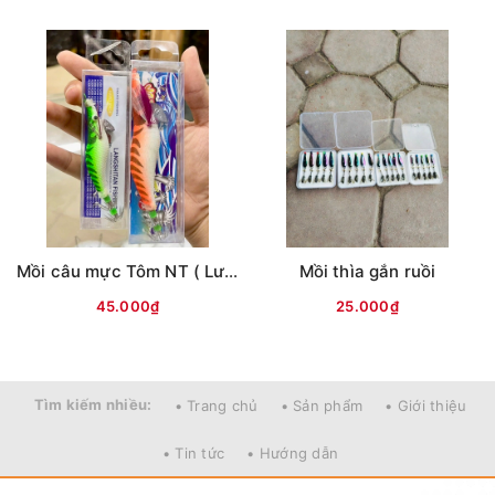
Mồi câu mực Tôm NT ( Lưng vằn )
Mồi thìa gắn ruồi
45.000₫
25.000₫
Tìm kiếm nhiều:
• Trang chủ
• Sản phẩm
• Giới thiệu
• Tin tức
• Hướng dẫn