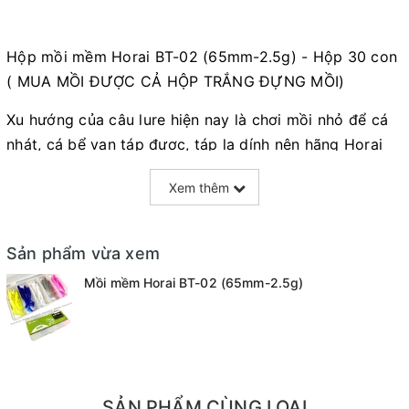
Hộp mồi mềm Horai BT-02 (65mm-2.5g) - Hộp 30 con
( MUA MỒI ĐƯỢC CẢ HỘP TRẮNG ĐỰNG MỒI)
Xu hướng của câu lure hiện nay là chơi mồi nhỏ để cá
nhát, cá bể van táp được, táp la dính nên hãng Horai
cho ra phiên bản mini cá voi con với chất liệu cao su
Xem thêm
dai, mềm dẻo để đảm bảo acction mồi bơi lắc uyển
chuyển
Sản phẩm vừa xem
Thông số:
Mồi mềm Horai BT-02 (65mm-2.5g)
- Dài 6.5cm Nặng 2.5g
- Sản phẩm bao gồm 1 hộp trắng + 30 con mồi bên
trong
- Sản phẩm có thể kết hợp cùng lưỡi AR15
SẢN PHẨM CÙNG LOẠI