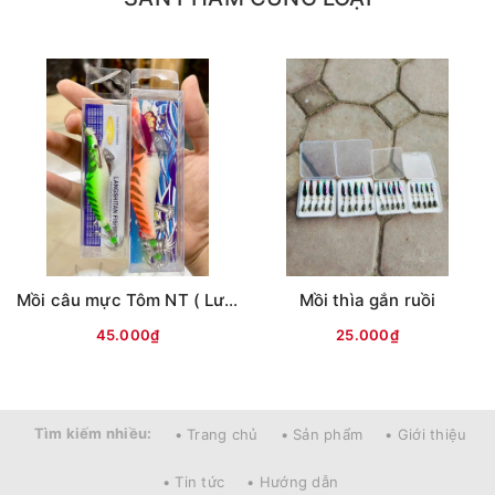
Mồi câu mực Tôm NT ( Lưng vằn )
Mồi thìa gắn ruồi
45.000₫
25.000₫
Tìm kiếm nhiều:
• Trang chủ
• Sản phẩm
• Giới thiệu
• Tin tức
• Hướng dẫn